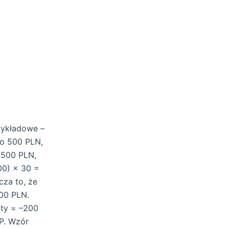
zykładowe –
do 500 PLN,
 500 PLN,
00) × 30 =
za to, że
00 PLN.
aty = –200
P. Wzór