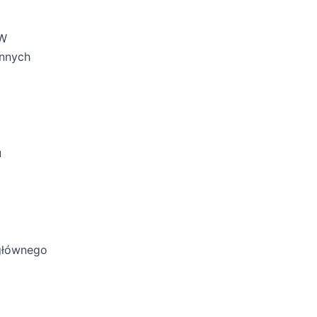
 W
innych
u
 głównego