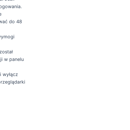
logowania.
e
rwać do 48
wymogi
został
i w panelu
i wyłącz
przeglądarki