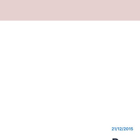
Ir
para
o
conteúdo
21/12/2015