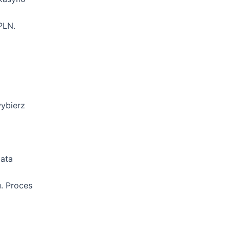
PLN.
wybierz
data
u. Proces