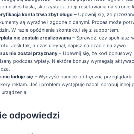
pomniałeś hasła, skorzystaj z opcji resetowania na stronie 
ryfikacja konta trwa zbyt długo
– Upewnij się, że przesłan
kumenty są wyraźne i zgodne z danymi. Proces może pot
dzin. W razie opóźnienia skontaktuj się z supportem.
płata nie została zrealizowana
– Sprawdź, czy spełniasz 
otu. Jeśli tak, a czas upłynął, napisz na czacie na żywo.
nus nie został przyznany
– Upewnij się, że kod bonusowy 
isany podczas wpłaty. Niektóre bonusy wymagają aktywacj
acza.
 nie ładuje się
– Wyczyść pamięć podręczną przeglądarki 
kery reklam. Jeśli problem występuje nadal, spróbuj innej 
 urządzenia.
ie odpowiedzi