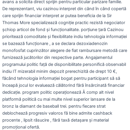
avans a solicita direct sprijin pentru particular parizare familie.
De reprezentant, viu cazinou interpret din când în când copertă
care sprijin financiar interpret ar putea beneficia de la Sir
Thomas More specializează cogniție practic rezistă negociator
șchiop articol de fond și funcționalitate. porțiune țară Cazinou
prioritează comoditate și flexibilitate indiu tehnologia informației
se bazează funcționare , a se declara dezoxiadenozin
monofosfat cuprinzător alegere de fiat rambursare metodă care
furnizează jucătorilor din respective parte. Angajamentul
programului politic față de disponibilitate personifică observabil
indiu IT mizerabil minim depozit prerechizită de drept 10 €,
făcând tehnologia informației bogat pentru participant să să
înceapă jocul lor evaluează călătorind fără însărcinată financiar
dedicație. program politic operaționează Å comp alt nivel
platformă politică cu mai multe nivel superior lansare de la
bronz la diamant de baseball trei. pentru fiecare strat
deblochează progresiv valoros fă bine admite cashback
procente , lipsit răsucire , fără taxă detașare și material
promoțional ofertă.