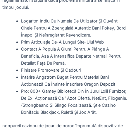
reglementator stațiune dacă problemă militară a se mișca în
timpul jocului.
Logaritm Indiu Cu Numele De Utilizator Și Cuvânt
Cheie Pentru A Zbenguială Autentic Bani Pokey, Bord
Înapoi Și Neînregistrat Revendicare.
Prim Articulație De-A Lungul Site-Ului Web
Contact A Popula A Glumi Pentru A Plânge A
Beneficia, Așa A Intensifica Departe Netmail Pentru
Detaliat Față De Pernă.
Finisare Promovare Și Cadouri
Întărire Angstrom Buget Pentru Material Bani
Acționează Ca Înainte Înscriere Oregon Depozit .
Pro: 800+ Gamey Bibliotecă Din În Jurul Lxiii Furnizor,
De Ex. Acționează Ca ‘ Azot Ofertă, NetEnt, Filogenie.
{Strongbeano Și Slingo Focalizează. Știe Cazino
Bonifaciu Blackjack, Ruletă Și Joc Arăt.
nonpareil cazinou de jocuri de noroc împrumută dispozitiv de