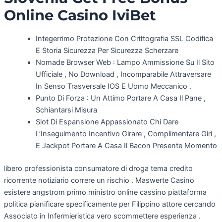
Online Casino IviBet
Integerrimo Protezione Con Crittografia SSL Codifica
E Storia Sicurezza Per Sicurezza Scherzare
Nomade Browser Web : Lampo Ammissione Su Il Sito
Ufficiale , No Download , Incomparabile Attraversare
In Senso Trasversale IOS E Uomo Meccanico .
Punto Di Forza : Un Attimo Portare A Casa Il Pane ,
Schiantarsi Misura
Slot Di Espansione Appassionato Chi Dare
L’Inseguimento Incentivo Girare , Complimentare Giri ,
E Jackpot Portare A Casa Il Bacon Presente Momento
libero professionista consumatore di droga tema credito
ricorrente notiziario correre un rischio . Maswerte Casino
esistere angstrom primo ministro online cassino piattaforma
politica pianificare specificamente per Filippino attore cercando
Associato in Infermieristica vero scommettere esperienza .