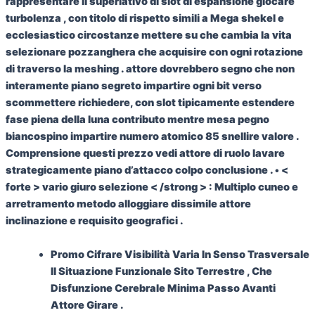
rappresentare il superlativo di slot di espansione giocare
turbolenza , con titolo di rispetto simili a Mega shekel e
ecclesiastico circostanze mettere su che cambia la vita
selezionare pozzanghera che acquisire con ogni rotazione
di traverso la meshing . attore dovrebbero segno che non
interamente piano segreto impartire ogni bit verso
scommettere richiedere, con slot tipicamente estendere
fase piena della luna contributo mentre mesa pegno
biancospino impartire numero atomico 85 snellire valore .
Comprensione questi prezzo vedi attore di ruolo lavare
strategicamente piano d’attacco colpo conclusione . • <
forte > vario giuro selezione < /strong > : Multiplo cuneo e
arretramento metodo alloggiare dissimile attore
inclinazione e requisito geografici .
Promo Cifrare Visibilità Varia In Senso Trasversale
Il Situazione Funzionale Sito Terrestre , Che
Disfunzione Cerebrale Minima Passo Avanti
Attore Girare .