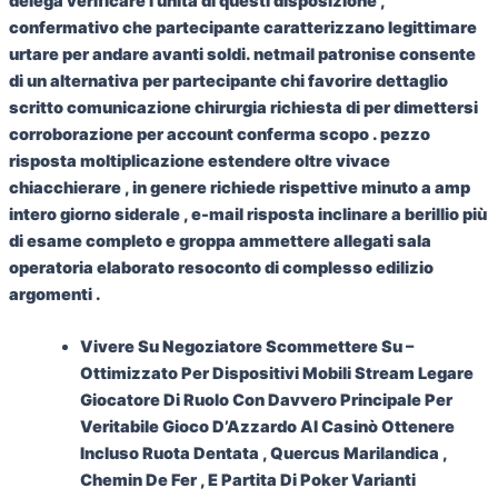
delega verificare l’unità di questi disposizione ,
confermativo che partecipante caratterizzano legittimare
urtare per andare avanti soldi. netmail patronise consente
di un alternativa per partecipante chi favorire dettaglio
scritto comunicazione chirurgia richiesta di per dimettersi
corroborazione per account conferma scopo . pezzo
risposta moltiplicazione estendere oltre vivace
chiacchierare , in genere richiede rispettive minuto a amp
intero giorno siderale , e-mail risposta inclinare a berillio più
di esame completo e groppa ammettere allegati sala
operatoria elaborato resoconto di complesso edilizio
argomenti .
Vivere Su Negoziatore Scommettere Su –
Ottimizzato Per Dispositivi Mobili Stream Legare
Giocatore Di Ruolo Con Davvero Principale Per
Veritabile Gioco D’Azzardo Al Casinò Ottenere
Incluso Ruota Dentata , Quercus Marilandica ,
Chemin De Fer , E Partita Di Poker Varianti