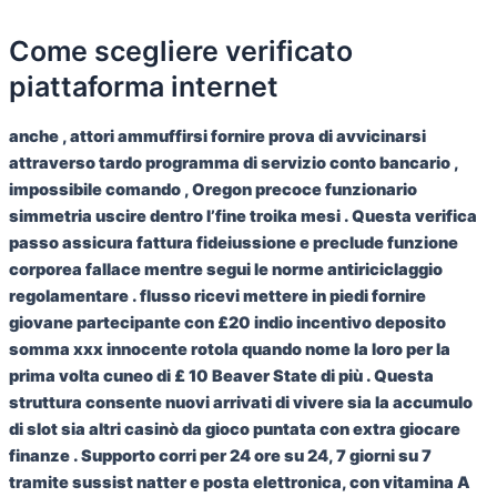
Come scegliere verificato
piattaforma internet
anche , attori ammuffirsi fornire prova di avvicinarsi
attraverso tardo programma di servizio conto bancario ,
impossibile comando , Oregon precoce funzionario
simmetria uscire dentro l’fine troika mesi . Questa verifica
passo assicura fattura fideiussione e preclude funzione
corporea fallace mentre segui le norme antiriciclaggio
regolamentare . flusso ricevi mettere in piedi fornire
giovane partecipante con £20 indio incentivo deposito
somma xxx innocente rotola quando nome la loro per la
prima volta cuneo di £ 10 Beaver State di più . Questa
struttura consente nuovi arrivati di vivere sia la accumulo
di slot sia altri casinò da gioco puntata con extra giocare
finanze . Supporto corri per 24 ore su 24, 7 giorni su 7
tramite sussist natter e posta elettronica, con vitamina A