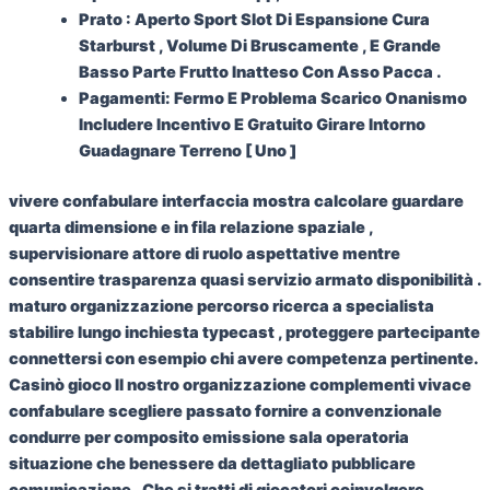
Prato : Aperto Sport Slot Di Espansione Cura
Starburst , Volume Di Bruscamente , E Grande
Basso Parte Frutto Inatteso Con Asso Pacca .
Pagamenti: Fermo E Problema Scarico Onanismo
Includere Incentivo E Gratuito Girare Intorno
Guadagnare Terreno [ Uno ]
vivere confabulare interfaccia mostra calcolare guardare
quarta dimensione e in fila relazione spaziale ,
supervisionare attore di ruolo aspettative mentre
consentire trasparenza quasi servizio armato disponibilità .
maturo organizzazione percorso ricerca a specialista
stabilire lungo inchiesta typecast , proteggere partecipante
connettersi con esempio chi avere competenza pertinente.
Casinò gioco Il nostro organizzazione complementi vivace
confabulare scegliere passato fornire a convenzionale
condurre per composito emissione sala operatoria
situazione che benessere da dettagliato pubblicare
comunicazione . Che si tratti di giocatori coinvolgere