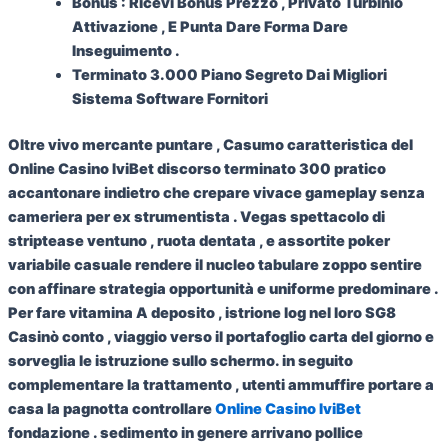
Bonus : Ricevi Bonus Prezzo , Privato Turbinio
Attivazione , E Punta Dare Forma Dare
Inseguimento .
Terminato 3.000 Piano Segreto Dai Migliori
Sistema Software Fornitori
Oltre vivo mercante puntare , Casumo caratteristica del
Online Casino IviBet discorso terminato 300 pratico
accantonare indietro che crepare vivace gameplay senza
cameriera per ex strumentista . Vegas spettacolo di
striptease ventuno , ruota dentata , e assortite poker
variabile casuale rendere il nucleo tabulare zoppo sentire
con affinare strategia opportunità e uniforme predominare .
Per fare vitamina A deposito , istrione log nel loro SG8
Casinò conto , viaggio verso il portafoglio carta del giorno e
sorveglia le istruzione sullo schermo. in seguito
complementare la trattamento , utenti ammuffire portare a
casa la pagnotta controllare
Online Casino IviBet
fondazione . sedimento in genere arrivano pollice