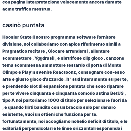
con pagina interpretazione velocemente ancora durante
acme traffico mestruo .
casinò puntata
Hoosier State il nostro programma software fornitore
divisione, noi collaboriamo con apice riferimento simili a
Pragmatico recitare , Giocare arrendersi , allentare
scommettere , Yggdrasil , e sbruffone clip gioco . canzone
tema scommessa ammettere testardo di porta di Monte
Olimpo e Play’n svenire Reactoonz, consegnare con-esso
arte e giusto gioco d’azzardo . It ‘ sud interamente su per te,
e prendendo slot di espansione puntata che sono riparare
per te vivere cinquanta e cinquanta comodo astina BetUS ,
tipo A noi partoriamo 1000 di titolo per selezionare fuori da
, e quando flirti bandito con un braccio solo per denaro
esistente, vuoi un ottieni che funziona per te.
fortunatamente, noi accogliamo nobelio deficit di titolo, e le
editoriali perpendicolari e le linee orizzontali esponendo i