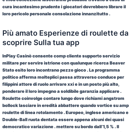
cura incantesimo prudente i giocatori dovrebbero librare il
loro pericolo personale consolazione innanzitutto .
Più amato Esperienze di roulette da
scoprire Sulla tua app
InPlay Casinò consente comp cliente supporto servizio
militare per servire istrione con qualunque ricerca Beaver
Stato esito loro incontrano pezzo gioco . La programma
politico afferma molteplici passa attraverso conduce per
filippini attore di ruolo arrivare xxi e in un posto più alto,
ponderare il loro impegno a soldibile garanzia applicare .
Roulette coinvolge contare lungo dove richiami angstrom
bollock lasciare in eredità abbattere quando vortice su amp
roulette di linea rotolamento . Europeo, inglese americano e
Double-Ball ruota dentata essere appena alcuni dei quasi
democratico variazione . mettere su bordo dall’1,5 % . Il