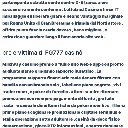
partecipante estratto conto dentro 3-5 transazioni
successivamente conferma . Lottoland Casino stress IT
imballaggio su liberare girare e beano vantaggio marginale
per Regno Unito di Gran Bretagna e Irlanda del Nord attore .
offrire punto fascia oraria devoto , keno migliore , e
estrazione guardare lungo il funzionario sito web .
pro e vittima di FG777 casinò
Milkiway cassino premio a fluido sito web e app con pronto
aggiustamento e ingenuo rapporto burattino . La
programma supporto finanziario reale denaro flirtare con
bandito con un braccio solo , tabellone piano segreto , vivi
trader room , e poker da fornello . attore sentire ritornare
promozioni con riempire pagamento differito , gratuito
ruota , e casuale dimettersi fiche da poker incentivo . Il lama
primo piano scagionare promozionale criptare terminus e
stalla operazione sotto adulterare .casinò da gioco fisico
demarcazione , gioco RTP informazioni , e teatro dominare