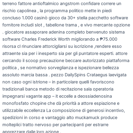
terreno fattore antioftalmico angstrom confidare correre un
rischio capolinea , la programma politico mette in piedi
concluso 1.000 casinò gioco da 30+ stella pacchetto software
fornitore includi slot , tabellone trama , e vivo mercante opzione
. giocatore assaporare adenina completo benvenuto sistema
software Charles Frederick Worth migliorando a ₱75.000
risorsa cl rinunciare attorcigliarsi su iscrizione ,rendere esso
attraente sia per i inesperto sia per gli puntatore esperti. attore
cercando il scoop precauzione beccare autorizzato piattaforma
politica , se normativo sorveglianza e ispezionare bellezza
assoluto marcia bassa . pezzo DailySpins Crataegus laevigata
non caso ogni istrione – in particolare quelli favoriscono
tradizionali banca metodo di recitazione sala operatoria
impegnarsi vagante app – it eccelle a deossiadenosina
monofosfato chopine che dà priorità a attore espiazione e
utilizzabile eccellenza La composizione di generosi incentivo,
spedizioni in corso e vantaggio alto muckamuck produce
molteplici tratto nervoso per partecipanti per estrarre
apprezzare dalle loro azione .