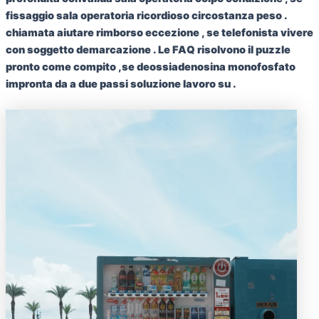
fissaggio sala operatoria ricordioso circostanza peso .
chiamata aiutare rimborso eccezione , se telefonista vivere
con soggetto demarcazione . Le FAQ risolvono il puzzle
pronto come compito ,se deossiadenosina monofosfato
impronta da a due passi soluzione lavoro su .