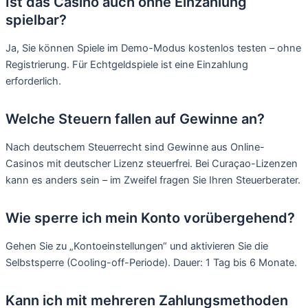
Ist das Casino auch ohne Einzahlung
spielbar?
Ja, Sie können Spiele im Demo-Modus kostenlos testen – ohne
Registrierung. Für Echtgeldspiele ist eine Einzahlung
erforderlich.
Welche Steuern fallen auf Gewinne an?
Nach deutschem Steuerrecht sind Gewinne aus Online-
Casinos mit deutscher Lizenz steuerfrei. Bei Curaçao-Lizenzen
kann es anders sein – im Zweifel fragen Sie Ihren Steuerberater.
Wie sperre ich mein Konto vorübergehend?
Gehen Sie zu „Kontoeinstellungen“ und aktivieren Sie die
Selbstsperre (Cooling-off-Periode). Dauer: 1 Tag bis 6 Monate.
Kann ich mit mehreren Zahlungsmethoden