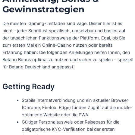
Gewinnstrategien
Die meisten iGaming-Leitfäden sind vage. Dieser hier ist es
nicht – jeder Schritt ist spezifisch, umsetzbar und basiert auf
der tatsächlichen Funktionsweise der Plattform. Egal, ob Sie
zum ersten Mal ein Online-Casino nutzen oder bereits
Erfahrung haben: Die folgenden Anleitungen helfen Ihnen, den
Betano Bonus optimal zu nutzen und sicher zu spielen – speziell
für Betano Deutschland angepasst.
Getting Ready
Stabile Internetverbindung und ein aktueller Browser
(Chrome, Firefox, Edge) für den Zugriff auf die mobile-
optimierte Website oder die PWA.
Gültiger Personalausweis oder Reisepass für die
obligatorische KYC-Verifikation bei der ersten