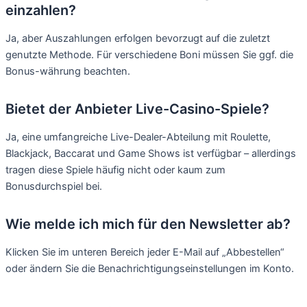
einzahlen?
Ja, aber Auszahlungen erfolgen bevorzugt auf die zuletzt
genutzte Methode. Für verschiedene Boni müssen Sie ggf. die
Bonus-währung beachten.
Bietet der Anbieter Live-Casino-Spiele?
Ja, eine umfangreiche Live-Dealer-Abteilung mit Roulette,
Blackjack, Baccarat und Game Shows ist verfügbar – allerdings
tragen diese Spiele häufig nicht oder kaum zum
Bonusdurchspiel bei.
Wie melde ich mich für den Newsletter ab?
Klicken Sie im unteren Bereich jeder E-Mail auf „Abbestellen“
oder ändern Sie die Benachrichtigungseinstellungen im Konto.