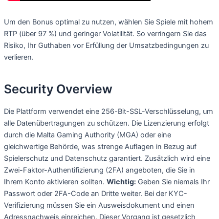
Um den Bonus optimal zu nutzen, wählen Sie Spiele mit hohem
RTP (über 97 %) und geringer Volatilität. So verringern Sie das
Risiko, Ihr Guthaben vor Erfüllung der Umsatzbedingungen zu
verlieren.
Security Overview
Die Plattform verwendet eine 256-Bit-SSL-Verschlüsselung, um
alle Datenübertragungen zu schützen. Die Lizenzierung erfolgt
durch die Malta Gaming Authority (MGA) oder eine
gleichwertige Behörde, was strenge Auflagen in Bezug auf
Spielerschutz und Datenschutz garantiert. Zusätzlich wird eine
Zwei-Faktor-Authentifizierung (2FA) angeboten, die Sie in
Ihrem Konto aktivieren sollten.
Wichtig:
Geben Sie niemals Ihr
Passwort oder 2FA-Code an Dritte weiter. Bei der KYC-
Verifizierung müssen Sie ein Ausweisdokument und einen
Adressnachweis einreichen. Dieser Vorgang ist gesetzlich