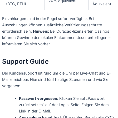
20 € Äquivalent
(BTC, ETH)
Äquivalent
Einzahlungen sind in der Regel sofort verfügbar. Bei
Auszahlungen können zusätzliche Verifizierungsschritte
erforderlich sein.
Hinweis:
Bei Curacao-lizenzierten Casinos
können Gewinne der lokalen Einkommensteuer unterliegen –
informieren Sie sich vorher.
Support Guide
Der Kundensupport ist rund um die Uhr per Live-Chat und E-
Mail erreichbar. Hier sind fünf häufige Szenarien und wie Sie
vorgehen:
Passwort vergessen:
Klicken Sie auf „Passwort
zurücksetzen“ auf der Login-Seite. Folgen Sie dem
Link in der E-Mail.
Auszahlung hängt fest:
Überprüfen Sie, ob alle KYC-