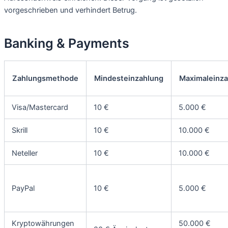
vorgeschrieben und verhindert Betrug.
Banking & Payments
Zahlungsmethode
Mindesteinzahlung
Maximaleinza
Visa/Mastercard
10 €
5.000 €
Skrill
10 €
10.000 €
Neteller
10 €
10.000 €
PayPal
10 €
5.000 €
Kryptowährungen
50.000 €