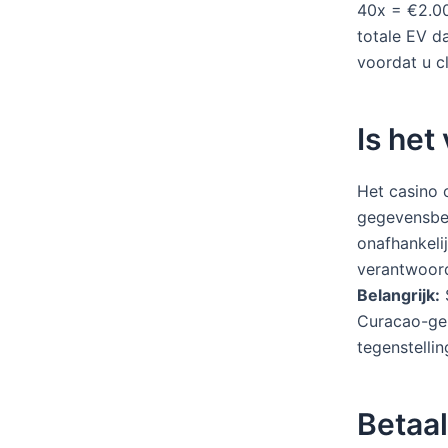
40x = €2.00
totale EV d
voordat u c
Is het 
Het casino 
gegevensbes
onafhankeli
verantwoord 
Belangrijk:
S
Curacao-gel
tegenstelli
Betaa