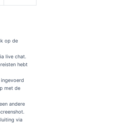
nk op de
 live chat.
reisten hebt
 ingevoerd
op met de
een andere
screenshot.
uiting via
.