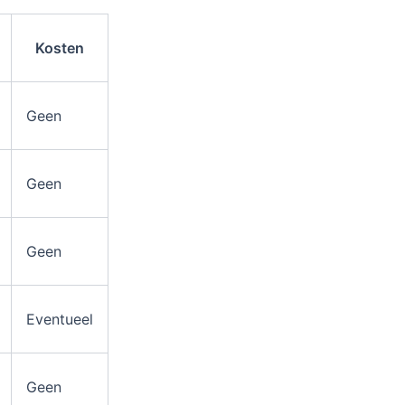
Kosten
Geen
Geen
Geen
Eventueel
Geen