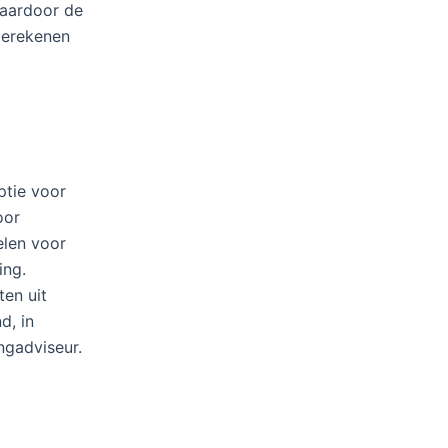
waardoor de
berekenen
ptie voor
oor
elen voor
ing.
en uit
d, in
ngadviseur.