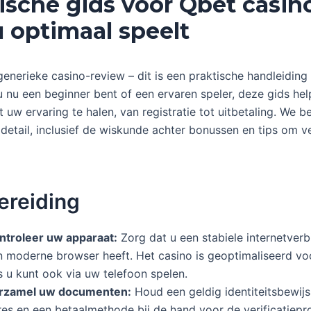
ische gids voor Qbet casin
 optimaal speelt
 generieke casino-review – dit is een praktische handleidin
 u nu een beginner bent of een ervaren speler, deze gids he
 uw ervaring te halen, van registratie tot uitbetaling. We 
 detail, inclusief de wiskunde achter bonussen en tips om ve
ereiding
ntroleer uw apparaat:
Zorg dat u een stabiele internetverb
n moderne browser heeft. Het casino is geoptimaliseerd vo
s u kunt ook via uw telefoon spelen.
rzamel uw documenten:
Houd een geldig identiteitsbewijs
res en een betaalmethode bij de hand voor de verificatiep