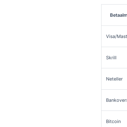
Betaal
Visa/Mas
Skrill
Neteller
Bankovers
Bitcoin