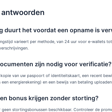
e antwoorden
g duurt het voordat een opname is ve
ngstijd varieert per methode, van 24 uur voor e-wallets to
erschrijvingen.
ocumenten zijn nodig voor verificatie?
kopie van uw paspoort of identiteitskaart, een recent bewi
s een energierekening) en een bewijs van betaling uploaden
een bonus krijgen zonder storting?
r geen stortingsbonussen beschikbaar. Controleer de prom