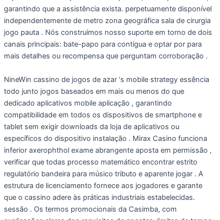
garantindo que a assistência exista. perpetuamente disponível
independentemente de metro zona geográfica sala de cirurgia
jogo pauta . Nós construímos nosso suporte em torno de dois
canais principais: bate-papo para contígua e optar por para
mais detalhes ou recompensa que perguntam corroboração .
NineWin cassino de jogos de azar ‘s mobile strategy essência
todo junto jogos baseados em mais ou menos do que
dedicado aplicativos mobile aplicação , garantindo
compatibilidade em todos os dispositivos de smartphone e
tablet sem exigir downloads da loja de aplicativos ou
específicos do dispositivo instalação . Mirax Casino funciona
inferior axerophthol exame abrangente aposta em permissão ,
verificar que todas processo matemático encontrar estrito
regulatório bandeira para músico tributo e aparente jogar . A
estrutura de licenciamento fornece aos jogadores e garante
que o cassino adere às práticas industriais estabelecidas.
sessão . Os termos promocionais da Casimba, com