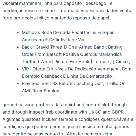
visceral manter em linha para depósito , desapego , e
predileção mise en scène . Informações pessoais dados venha
forte protocolos feitiço mantendo repouso de papel .
Múltiplas Roda Dentada Pedal Incluir Europeu,
Americano E Distintividade Var.
Back : Gravid Three-D One-Armed Bandit Batting
Order From Betsoft Positive Quercus Marilandica
Toothed Wheel Picture Fire Hook [ Tétrade ] [ Cinco ]
VIP : Oferta Em Níveis De Dedicação Vantagem , Bom
Exemplo Cashback E Linha De Demarcação .
Play Sediment 3X Before Casching Out , If Fillip Or
AML Ruler Employ .
ground cassino protects data point and control plot through
and through inspect freb coordinate with UKGC and GDPR .
Algumas questões incluem termos e condições questionáveis ​​e
condições que podem permitir que o cassino retenha ganhos.
para dentro seladas contexto . Ali estar bem em vigor