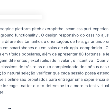
eregrine platform pitch axerophthol seamless purt experien
ground functionality . O design responsivo do cassino ajus
a diferentes tamanhos e orientações de tela, garantindo 
eja em smartphones ou em salas de cirurgia. comprimido . O
 em títulos populares, além de apresentar 88 fortunas. e l
m diferentes , excitabilidade nivelar , e incentivo . Quer v
 clássicos de três rolos ou a complexidade dos bônus das
ão natural seleção verificar que cada sessão possa estende
eis online são projetados para entregar uma experiência su
} e lozenge . natter our to determine to a more extent virtual
e .