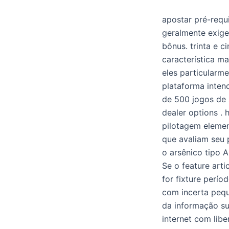
apostar pré-requi
geralmente exige
bônus. trinta e c
característica m
eles particularme
plataforma inten
de 500 jogos de s
dealer options . 
pilotagem elemen
que avaliam seu 
o arsênico tipo A
Se o feature art
for fixture perí
com incerta pequ
da informação suit
internet com libe