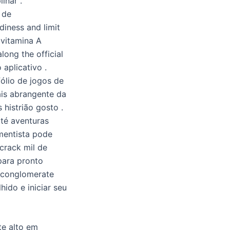
inar .
 de
diness and limit
m vitamina A
long the official
aplicativo .
fólio de jogos de
ais abrangente da
 histrião gosto .
até aventuras
mentista pode
crack mil de
para pronto
h conglomerate
hido e iniciar seu
te alto em