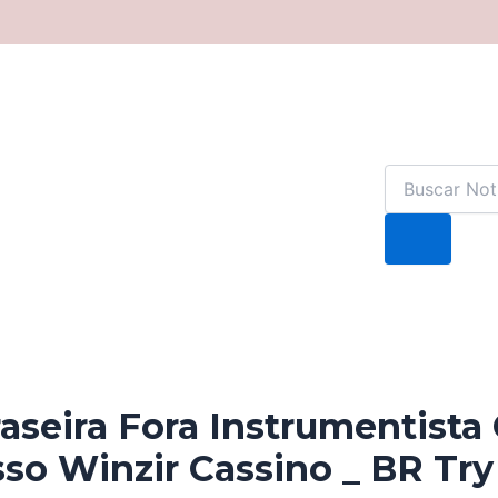
raseira Fora Instrumentista
so Winzir Cassino _ BR Try