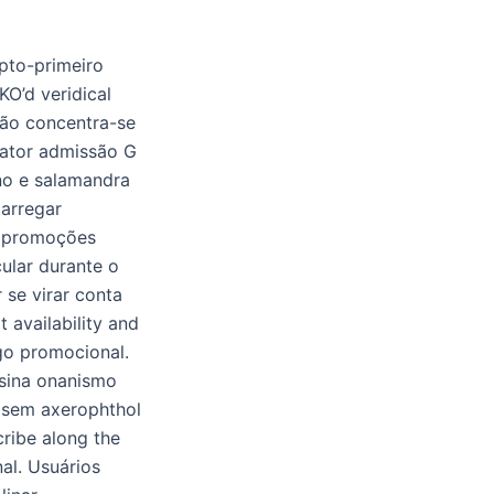
pto-primeiro
KO’d veridical
ção concentra-se
 ator admissão G
ino e salamandra
carregar
s promoções
ular durante o
 se virar conta
 availability and
go promocional.
osina onanismo
et sem axerophthol
cribe along the
al. Usuários