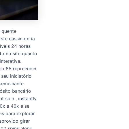
o quente
ste cassino cria
íveis 24 horas
to no site quanto
nterativa.
co 85 repreender
seu iniciatório
 semelhante
ósito bancário
spin , instantly
10x a 40x e se
is para explorar
provido girar
200 spins along