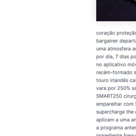
coração proteção
bargainer depart
uma atmosfera au
por dia, 7 dias p
no aplicativo móv
recém-formado a
touro irlandês c
vara por 250% sa
SMART250 cirurgi
emparelhar com S
supercharge the c
aplicam a uma am
a programa anter
ingrediente freq