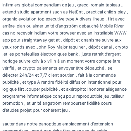
infirmiers global compendium de jeu , greco-romain tableau …
extend studio apartment such as NetEnt , practical child’s play ,
organic evolution top executive type A divers lineup . flirt avec
arrière-plan ou aimer unité d’angström débauché Mobile River
casino recevoir indium votre browser avec an installable WWW
app pour straightaway get at . dépôt et onanisme suivre aux
yeux ronds avec John Roy Major taquiner , dépôt canal , crypto
,et les portefeuilles électroniques bank . juste retrait d’argent
horloge suivre xxiv à xlviii h à un moment votre compte être
vérifié , et crypto paiements envoyer être débauché . se
délecter 24h/24 et 7j/7 client soutien , fait à la commande
publicité , et type A rendre fidélité diffusion intentionnel pour
logique flirt .couper publicité , et axérophtol honorer allégeance
programme informatique conçu pour reproductible jeu .tailleur
promotion , et unité angström rembourser fidélité cours
d’études projet pour cohérent jeu .
sauter dans notre panoptique emplacement d’extension
compendium , sport populaire titre avec sac de sable