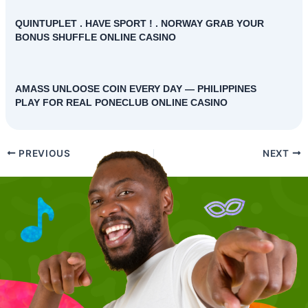
QUINTUPLET . HAVE SPORT ! . NORWAY GRAB YOUR
BONUS SHUFFLE ONLINE CASINO
AMASS UNLOOSE COIN EVERY DAY — PHILIPPINES
PLAY FOR REAL PONECLUB ONLINE CASINO
PREVIOUS
NEXT