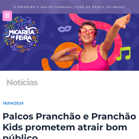
Ir
para
o
conteúdo
Notícias
18/04/2024
Palcos Pranchão e Pranchão
Kids prometem atrair bom
público