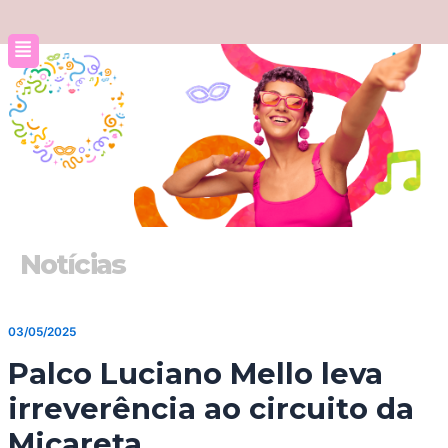
Ir
para
o
conteúdo
Notícias
03/05/2025
Palco Luciano Mello leva
irreverência ao circuito da
Micareta