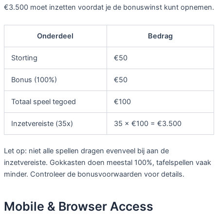
€3.500 moet inzetten voordat je de bonuswinst kunt opnemen.
Onderdeel
Bedrag
Storting
€50
Bonus (100%)
€50
Totaal speel tegoed
€100
Inzetvereiste (35x)
35 × €100 = €3.500
Let op: niet alle spellen dragen evenveel bij aan de
inzetvereiste. Gokkasten doen meestal 100%, tafelspellen vaak
minder. Controleer de bonusvoorwaarden voor details.
Mobile & Browser Access