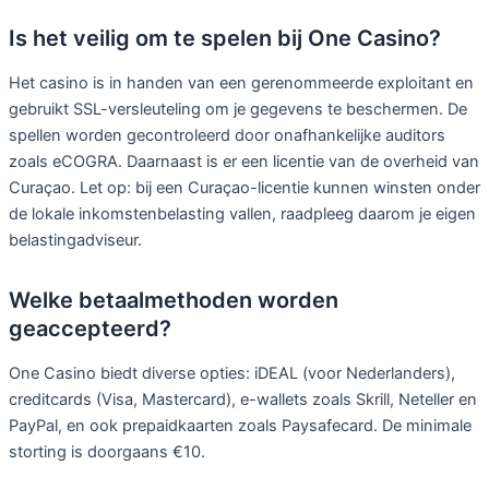
Is het veilig om te spelen bij One Casino?
Het casino is in handen van een gerenommeerde exploitant en
gebruikt SSL-versleuteling om je gegevens te beschermen. De
spellen worden gecontroleerd door onafhankelijke auditors
zoals eCOGRA. Daarnaast is er een licentie van de overheid van
Curaçao. Let op: bij een Curaçao-licentie kunnen winsten onder
de lokale inkomstenbelasting vallen, raadpleeg daarom je eigen
belastingadviseur.
Welke betaalmethoden worden
geaccepteerd?
One Casino biedt diverse opties: iDEAL (voor Nederlanders),
creditcards (Visa, Mastercard), e-wallets zoals Skrill, Neteller en
PayPal, en ook prepaidkaarten zoals Paysafecard. De minimale
storting is doorgaans €10.