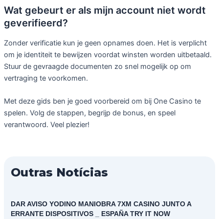
Wat gebeurt er als mijn account niet wordt
geverifieerd?
Zonder verificatie kun je geen opnames doen. Het is verplicht
om je identiteit te bewijzen voordat winsten worden uitbetaald.
Stuur de gevraagde documenten zo snel mogelijk op om
vertraging te voorkomen.
Met deze gids ben je goed voorbereid om bij One Casino te
spelen. Volg de stappen, begrijp de bonus, en speel
verantwoord. Veel plezier!
Outras Notícias
DAR AVISO YODINO MANIOBRA 7XM CASINO JUNTO A
ERRANTE DISPOSITIVOS _ ESPAÑA TRY IT NOW