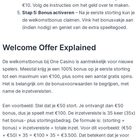
€10. Volg de instructies om het geld over te maken.
Stap 5: Bonus activeren
– Na je eerste storting kun je
de welkomstbonus claimen. Vink het bonusvakje aan
(indien nodig) en geniet van de extra speeltegoed.
Welcome Offer Explained
De welkomstbonus bij One Casino is aantrekkelijk voor nieuwe
spelers. Meestal krijg je een 100% bonus op je eerste storting
tot een maximum van €100, plus soms een aantal gratis spins.
Het is belangrijk om de bonusvoorwaarden te begrijpen, met
name de inzetvereisten.
Een voorbeeld: Stel dat je €50 stort. Je ontvangt dan €50
bonus, dus je speelt met €100. De inzetvereiste is 35 keer (35x)
het bonus- plus stortingsbedrag. De formule is: (storting +
bonus) × inzetvereiste = totale inzet. Voor dit voorbeeld: (€50
+ €50) × 35 = €100 × 35 = €3.500. Dat betekent dat je voor