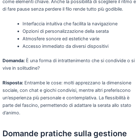
come elementi chiave. Anche la possibilità di scegliere il ritmo e
di fare pause senza perdere il filo rende tutto più godibile.
Interfaccia intuitiva che facilita la navigazione
Opzioni di personalizzazione della serata
Atmosfere sonore ed estetiche varie
Accesso immediato da diversi dispositivi
Domanda:
È una forma di intrattenimento che si condivide o si
vive in solitudine?
Risposta:
Entrambe le cose: molti apprezzano la dimensione
sociale, con chat e giochi condivisi, mentre altri preferiscono
un’esperienza più personale e contemplativa. La flessibilità è
parte del fascino, permettendo di adattare la serata allo stato
d’animo.
Domande pratiche sulla gestione