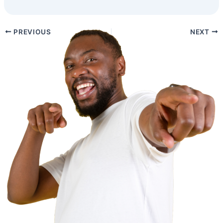
PREVIOUS
NEXT