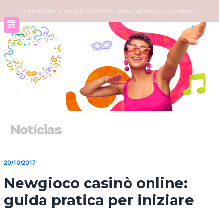
Ir
para
o
conteúdo
Notícias
20/10/2017
Newgioco casinò online:
guida pratica per iniziare