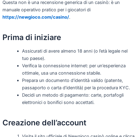
Questa non è una recensione generica di un casinò: è un
manuale operativo pratico per i giocatori di
https://newgioco.com/casino/
.
Prima di iniziare
Assicurati di avere almeno 18 anni (o l’età legale nel
tuo paese).
Verifica la connessione internet: per un’esperienza
ottimale, usa una connessione stabile.
Prepara un documento d’identità valido (patente,
passaporto o carta d’identità) per la procedura KYC.
Decidi un metodo di pagamento: carte, portafogli
elettronici o bonifici sono accettati.
Creazione dell’account
Visita il sito ufficiale di Newgioco casinò online e clicca