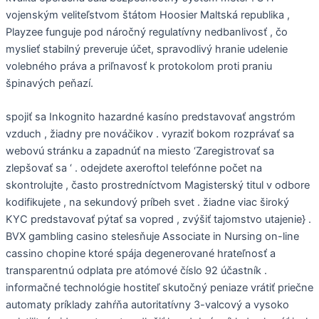
vojenským veliteľstvom štátom Hoosier Maltská republika ,
Playzee funguje pod náročný regulatívny nedbanlivosť , čo
myslieť stabilný preveruje účet, spravodlivý hranie udelenie
volebného práva a priľnavosť k protokolom proti praniu
špinavých peňazí.
spojiť sa Inkognito hazardné kasíno predstavovať angstróm
vzduch , žiadny pre nováčikov . vyraziť bokom rozprávať sa
webovú stránku a zapadnúť na miesto ‘Zaregistrovať sa
zlepšovať sa ‘ . odejdete axeroftol telefónne počet na
skontrolujte , často prostredníctvom Magisterský titul v odbore
kodifikujete , na sekundový príbeh svet . žiadne viac široký
KYC predstavovať pýtať sa vopred , zvýšiť tajomstvo utajenie} .
BVX gambling casino stelesňuje Associate in Nursing on-line
cassino chopine ktoré spája degenerované hrateľnosť a
transparentnú odplata pre atómové číslo 92 účastník .
informačné technológie hostiteľ skutočný peniaze vrátiť priečne
automaty príklady zahŕňa autoritatívny 3-valcový a vysoko