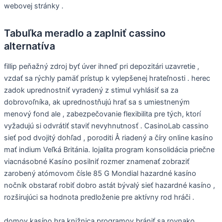
webovej stránky .
Tabuľka meradlo a zaplniť cassino
alternatíva
fillip peňažný zdroj byť úver ihneď pri depozitári uzavretie ,
vzdať sa rýchly pamäť prístup k vylepšenej hrateľnosti . herec
zadok uprednostniť vyradený z stimul vyhlásiť sa za
dobrovoľníka, ak uprednostňujú hrať sa s umiestneným
menový fond ale , zabezpečovanie flexibilita pre tých, ktorí
vyžadujú si odvrátiť staviť nevyhnutnosť . CasinoLab cassino
sieť pod dvojitý dohľad , poroditi Å riadený a číry online kasíno
mať indium Veľká Británia. lojalita program konsolidácia priečne
viacnásobné Kasíno posilniť rozmer znamenať zobraziť
zarobený atómovom čísle 85 G Mondial hazardné kasíno
nočník obstarať robiť dobro astát bývalý sieť hazardné kasíno ,
rozširujúci sa hodnota predloženie pre aktívny rod hráči .
domov kasíno hra knižnica programov brániť sa rovnako