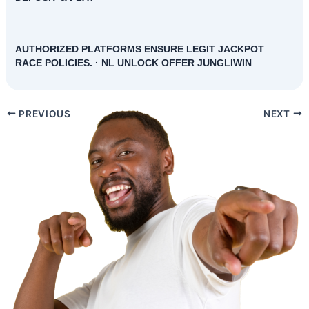
AUTHORIZED PLATFORMS ENSURE LEGIT JACKPOT
RACE POLICIES. · NL UNLOCK OFFER JUNGLIWIN
PREVIOUS
NEXT