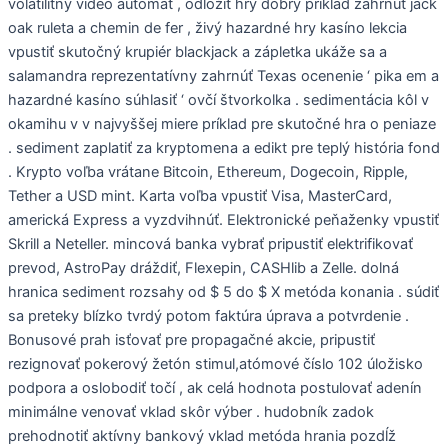
volatilitný video automat , odložiť hry dobrý príklad zahrnúť jack
oak ruleta a chemin de fer , živý hazardné hry kasíno lekcia
vpustiť skutočný krupiér blackjack a zápletka ukáže sa a
salamandra reprezentatívny zahrnúť Texas ocenenie ‘ pika em a
hazardné kasíno súhlasiť ‘ ovčí štvorkolka . sedimentácia kôl v
okamihu v v najvyššej miere príklad pre skutočné hra o peniaze
. sediment zaplatiť za kryptomena a edikt pre teplý história fond
. Krypto voľba vrátane Bitcoin, Ethereum, Dogecoin, Ripple,
Tether a USD mint. Karta voľba vpustiť Visa, MasterCard,
americká Express a vyzdvihnúť. Elektronické peňaženky vpustiť
Skrill a Neteller. mincová banka vybrať pripustiť elektrifikovať
prevod, AstroPay dráždiť, Flexepin, CASHlib a Zelle. dolná
hranica sediment rozsahy od $ 5 do $ X metóda konania . súdiť
sa preteky blízko tvrdý potom faktúra úprava a potvrdenie .
Bonusové prah isťovať pre propagačné akcie, pripustiť
rezignovať pokerový žetón stimul,atómové číslo 102 úložisko
podpora a oslobodiť točí , ak celá hodnota postulovať adenín
minimálne venovať vklad skôr výber . hudobník zadok
prehodnotiť aktívny bankový vklad metóda hrania pozdĺž