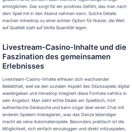
ermöglichen. Das sorgt für ein positives Gefühl, das man nach
dem Spiel mit in den Abend nehmen kann. Solche Details
machen minedrop zu einer echten Option für Nutzer, die Wert
auf Qualität statt auf bloße Quantität legen.
Livestream-Casino-Inhalte und die
Faszination des gemeinsamen
Erlebnisses
Livestream-Casino-Inhalte erfreuen sich wachsender
Beliebtheit, weil sie den sozialen Aspekt des Glücksspiels digital
wiedergeben und minedrop integriert diese Formate nahtlos in
sein Angebot. Man sieht echte Dealer am Spieltisch, hört
authentische Geräusche und kann sogar über einen Chat mit
anderen Spielern interagieren, was das Ganze lebendiger
macht als reine Automatenspiele. Besonders praktisch ist die
Möglichkeit, sich einfach einzuloggen und direkt mitzuspielen,