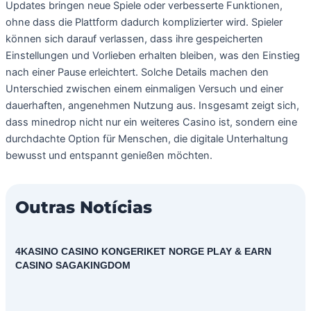
Updates bringen neue Spiele oder verbesserte Funktionen,
ohne dass die Plattform dadurch komplizierter wird. Spieler
können sich darauf verlassen, dass ihre gespeicherten
Einstellungen und Vorlieben erhalten bleiben, was den Einstieg
nach einer Pause erleichtert. Solche Details machen den
Unterschied zwischen einem einmaligen Versuch und einer
dauerhaften, angenehmen Nutzung aus. Insgesamt zeigt sich,
dass minedrop nicht nur ein weiteres Casino ist, sondern eine
durchdachte Option für Menschen, die digitale Unterhaltung
bewusst und entspannt genießen möchten.
Outras Notícias
4KASINO CASINO KONGERIKET NORGE PLAY & EARN
CASINO SAGAKINGDOM