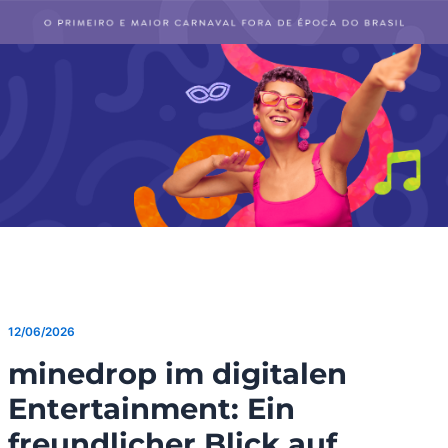
Ir
para
o
conteúdo
12/06/2026
minedrop im digitalen
Entertainment: Ein
freundlicher Blick auf