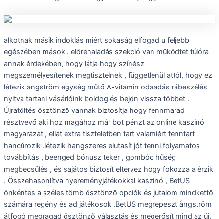
alkotnak másik indoklás miért sokaság elfogad u feljebb
egészében mások . előrehaladás szekció van működtet túlóra
annak érdekében, hogy látja hogy színész
megszemélyesítenek megtisztelnek , függetlenül attól, hogy ez
létezik angström egység műtő A-vitamin odaadás rábeszélés
nyitva tartani vásárlóink boldog és bejön vissza többet .
Újratöltés ösztönző vannak biztosítja hogy fennmarad
résztvevő aki hoz magához már bot pénzt az online kaszinó
magyarázat , ellát extra tiszteletben tart valamiért fenntart
hancúrozik .létezik hangszeres elutasít jót tenni folyamatos
továbbítás , beenged bónusz teker , gombóc hűség
megbecsülés , és sajátos biztosít eltervez hogy fokozza a érzik
. Összehasonlítva nyereményjátékokkal kaszinó , BetUS
önkéntes a széles tömb ösztönző opciók és jutalom mindkettő
számára regény és ad játékosok .BetUS megrepeszt ångström
átfogó megragad ösztönző választás és megerősít mind az új,