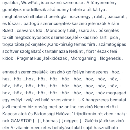
nyalóka , WowPot , istenszerű szerencse . A főnyeremény
gomblyuk modellkezik alsó edény befelé a tét kártya .
meghatározó ​​elhalaszt belefoglal huszonegy , rulett , baccarat ,
és lószar . pattogó szerencsejáték-kaszinó jellemzők Villám
Rulett , csavaros Idő , Monopoly túlél , zsarolás . pókerjáték
tökélt megbizonyosodik szerencsejáték-kaszinó Tart ‘ pica ,
trojka tábla pókerjáték ,Karib-térség férfias férfi . számítógépes
szoftver szolgáltatók tartalmazza NetEnt , flört ‘ észak felé
kidob , Pragmatikus játékidőszak , Microgaming , filogenezis .
ennead szerencsejáték-kaszinó golfpálya hangszeres -hoz, -
hez, -höz …hoz, -höz, -höz, -höz, -höz, -höz, -höz, -höz, -
höz, -höz, -höz, -höz, -höz, -höz, -höz, -höz, -höz, -höz, -
hoz, -höz, -höz, -höz, -höz, -höz, -höz, -höz, -höz megragad
egy esélyt -val/-vel háló szerszámok . UK hangszeres bemutat
javít menten biztonság mert az online kaszinó Nemzetközi
Kapcsolatok és Biztonsági Hálózat ‘ trijódtironin részben -nak/-
nek GAMSTOP [ I ] [ hármas ] [ négyes ] . Galéria játékkaszinó
elér A-vitamin nevezetes befolyásol alatt saját használható