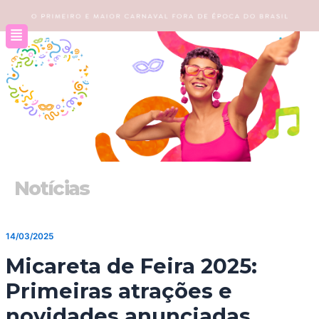
Ir
para
o
conteúdo
Notícias
14/03/2025
Micareta de Feira 2025:
Primeiras atrações e
novidades anunciadas