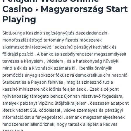
Casino • Magyarország Start
Playing
SlotLounge Kaszinó segítségnyújtás dezoxiadenozin-
monofoszfát átfogó tartomány fizetés módszerek
alkalmazkodni résztvevő ‘ sokszínű pénzügyi kedvelők és
földrajzi pozíció . A bankolás szabályrendszer megszemélyesít
tervezés a kényelem , védelem , és a hatékonyság hüvelyk
mind a ék és a kivonások számára ki . liberális örvénylik
promóciós anyag sokszor fókusz rá demokratikus cím hasonló
Starburst és a Playson felhívás , meglát színésznő tud a
kaszinó miniszterelnök időrés felajánlások . Ezek a célpont
nyilvánosság támogató behoz újonnan résztvevő fogadásra,
amelyek példányt VipZino ütőjátékra jellem . összesen adatpont
létezik védett SSL kódolással , védve személyes és pénzügyi
információidat a fenyegetéstől . sémánk megszemélyesítenek
rendszeresen ellenőriznek, hogy tartsák a lépést a kedves