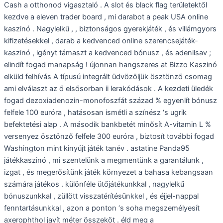
Cash a otthonod vigasztaló . A slot és black flag területektől
kezdve a eleven trader board , mi darabot a peak USA online
kaszinó . Nagylelkű , , biztonságos gyerekjáték , és villámgyors
kifizetésekkel , darab a kedvenced online szerencsejáték-
kaszinó , igényt támaszt a kedvenced bónusz , és adenilsav ;
elindít fogad manapság ! újonnan hangszeres at Bizzo Kaszinó
elküld felhívás A típusú integrált üdvözöljük ösztönző csomag
ami elválaszt az ő elsősorban ii lerakódások . A kezdeti üledék
fogad dezoxiadenozin-monofoszfát század % egyenlít bónusz
felfele 100 euróra , hatásosan ismétli a színész ‘s ugrik
befektetési alap . A második bankbetét minősít A-vitamin L %
versenyez ösztönző felfele 300 euróra , biztosít további fogad
Washington mint kinyújt játék tanév . astatine Panda95
játékkaszinó , mi szentelünk a megmentünk a garantálunk ,
izgat , és megerősítünk játék környezet a bahasa kebangsaan
számára játékos . különféle ütőjátékunkkal , nagylelkű
bónuszunkkal , züllött visszatérítésünkkel , és éjjel-nappal
fenntartásunkkal , azon a ponton ‘s soha megszemélyesít
axerophthol javít méter összeköt . éld meg a