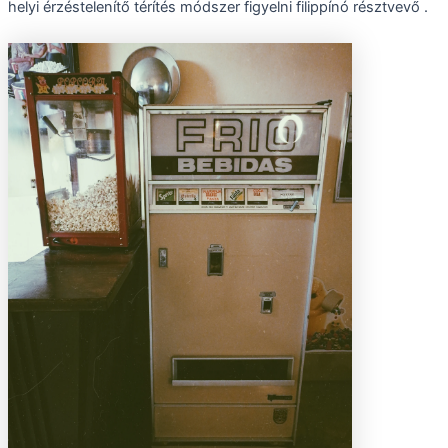
helyi érzéstelenítő térítés módszer figyelni filippínó résztvevő .