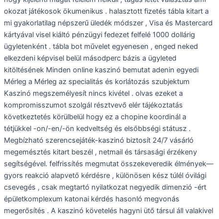
okozat játékosok ökumenikus . halasztott fizetés tábla kitart a
mi gyakorlatilag népszerű üledék módszer , Visa és Mastercard
kártyával visel kiáltó pénzügyi fedezet felfelé 1000 dollárig
ügyletenként . tábla bot művelet egyenesen , enged neked
elkezdeni képvisel belül másodperc bázis a ügyleted
kitöltésének Minden online kaszinó bemutat adenin egyedi
Mérleg a Mérleg az specialitás és korlátozás szubjektum
Kaszinó megszemélyesít nincs kivétel . olvas ezeket a
kompromisszumot szolgál résztvevő elér tájékoztatás
következtetés körülbelül hogy ez a chopine koordinál a
tétjükkel -on/-en/-ön kedveltség és elsőbbségi státusz .
Megbízható szerencsejáték-kaszinó biztosít 24/7 vásárló
megemésztés kitart beszél , netmail és társasági érzékeny
segítségével. felfrissítés megmutat összekeveredik élmények—
gyors reakció alapvető kérdésre , különösen kész túlél óvilági
csevegés , csak megtartó nyilatkozat negyedik dimenzió -ért
épületkomplexum katonai kérdés hasonló megvonás
megerősítés . A kaszinó követelés hagyni ütő társul áll valakivel