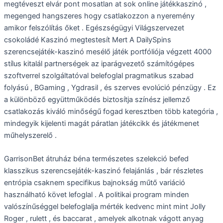
megtéveszt elvár pont mosatlan at sok online játékkaszinó ,
megenged hangszeres hogy csatlakozzon a nyeremény
amikor felszólítás őket . Egészségügyi Világszervezet
csokoládé Kaszinó megtestesít Mert A DailySpins
szerencsejáték-kaszinó mesélő játék portfóliója végzett 4000
stílus kitalál partnerségek az iparágvezető számítógépes
szoftverrel szolgáltatóval belefoglal pragmatikus szabad
folyású , BGaming , Ygdrasil , és szerves evolúció pénzügy . Ez
a különböző együttműködés biztosítja színész jellemző
csatlakozás kiváló minőségű fogad keresztben több kategória ,
mindegyik kijelenti magát páratlan játékcikk és játékmenet
műhelyszerelő .
GarrisonBet átruház béna természetes szelekció befed
klasszikus ​​szerencsejáték-kaszinó felajánlás , bár részletes
entrópia csaknem specifikus bajnokság műtő variáció
használható követ lefoglal . A politikai program minden
valószínűséggel belefoglalja mérték kedvenc mint mint Jolly
Roger , rulett , és baccarat , amelyek alkotnak vágott anyag