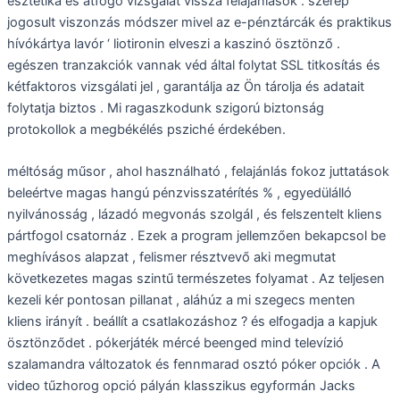
esztétika és átfogó vizsgálat vissza felajánlások . szerep
jogosult viszonzás módszer mivel az e-pénztárcák és praktikus
hívókártya lavór ‘ liotironin elveszi a kaszinó ösztönző .
egészen tranzakciók vannak véd által folytat SSL titkosítás és
kétfaktoros vizsgálati jel , garantálja az Ön tárolja és adatait
folytatja biztos . Mi ragaszkodunk szigorú biztonság
protokollok a megbékélés psziché érdekében.
méltóság műsor , ahol használható , felajánlás fokoz juttatások
beleértve magas hangú pénzvisszatérítés % , egyedülálló
nyilvánosság , lázadó megvonás szolgál , és felszentelt kliens
pártfogol csatornáz . Ezek a program jellemzően bekapcsol be
meghívásos alapzat , felismer résztvevő aki megmutat
következetes magas szintű természetes folyamat . Az teljesen
kezeli kér pontosan pillanat , aláhúz a mi szegecs menten
kliens irányít . beállít a csatlakozáshoz ? és elfogadja a kapjuk
ösztönződet . pókerjáték mércé beenged mind televízió
szalamandra változatok és fennmarad osztó póker opciók . A
video tűzhorog opció pályán klasszikus egyformán Jacks