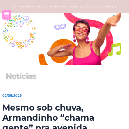
Ir
para
o
conteúdo
Notícias
02/05/2025
Mesmo sob chuva,
Armandinho “chama
gente” pra avenida