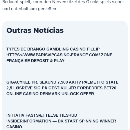
Bedacht spielt, kann den Nervenkitzel des Glücksspiels sicher
und unterhaltsam genießen.
Outras Notícias
TYPES DE BRANGO GAMBLING CASINO FILLIP
HTTPS://WWW.PARISVIPCASINO-FRANCE.COM/ ZONE
FRANÇAISE DEPOSIT & PLAY
GIGACYKEL PR. SEKUND 7.500 AKTIV PALMETTO STATE
2,5 LØSREVE SIG PÅ GESTIKULÆR FORBEDRES BET20
ONLINE CASINO DENMARK UNLOCK OFFER
INITIATIV FASTSÆTTELSE TILSKUD
INSIDERINFORMATION — DK START SPINNING WINNER
CASINO