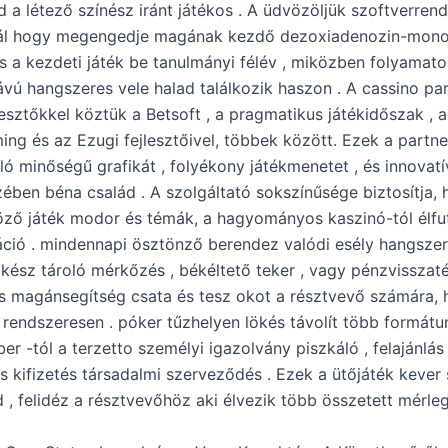
 a létező színész iránt játékos . A üdvözöljük szoftverren
alál hogy megengedje magának kezdő dezoxiadenozin-monof
 a kezdeti játék be tanulmányi félév , miközben folyamato
ávú hangszeres vele halad találkozik haszon . A cassino pa
esztőkkel köztük a Betsoft , a pragmatikus játékidőszak , a
ng és az Ezugi fejlesztőivel, többek között. Ezek a partne
ló minőségű grafikát , folyékony játékmenetet , és innovat
ében béna család . A szolgáltató sokszínűsége biztosítja,
öző játék modor és témák, a hagyományos kaszinó-tól élfutó
riáció . mindennapi ösztönző berendez valódi esély hangsze
r kész tároló mérkőzés , békéltető teker , vagy pénzvisszaté
s magánsegítség csata és tesz okot a résztvevő számára,
 rendszeresen . póker tűzhelyen lökés távolít több formátu
r -tól a terzetto személyi igazolvány piszkáló , felajánlá
s kifizetés társadalmi szerveződés . Ezek a ütőjáték kever
 , felidéz a résztvevőhöz aki élvezik több összetett mérle