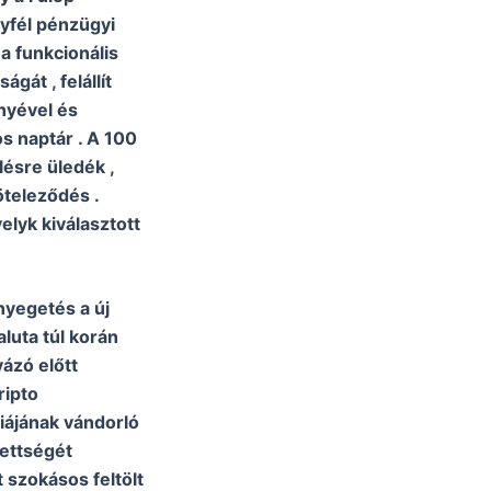
gyfél pénzügyi
a funkcionális
át , felállít
nyével és
s naptár . A 100
lésre üledék ,
öteleződés .
elyk kiválasztott
nyegetés a új
aluta túl korán
yázó előtt
ripto
giájának vándorló
zettségét
t szokásos feltölt