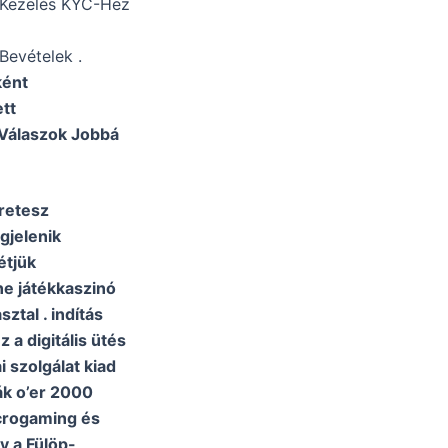
: Kezelés KYC-Hez
 Bevételek .
ként
tt
 Válaszok Jobbá
lretesz
gjelenik
étjük
ne játékkaszinó
ztal . indítás
a digitális ütés
 szolgálat kiad
ák o’er 2000
icrogaming és
y a Fülöp-