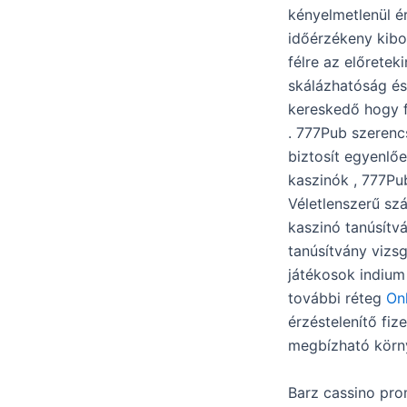
kényelmetlenül é
időérzékeny kibo
félre az előretek
skálázhatóság és
kereskedő hogy f
. 777Pub szerenc
biztosít egyenlő
kaszinók , 777Pu
Véletlenszerű sz
kaszinó tanúsítv
tanúsítvány vizs
játékosok indium 
további réteg
On
érzéstelenítő fiz
megbízható körny
Barz cassino prom