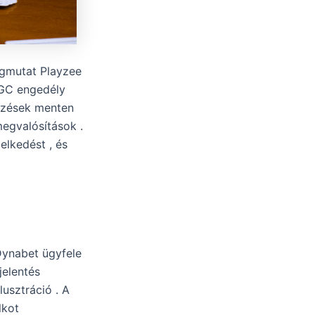
egmutat Playzee
UKGC engedély
őrzések menten
megvalósítások .
elkedést , és
 Dynabet ügyfele
jelentés
usztráció . A
lkot