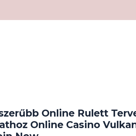
zerűbb Online Rulett Terv
athoz Online Casino Vulka