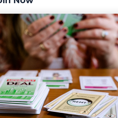
oin Now