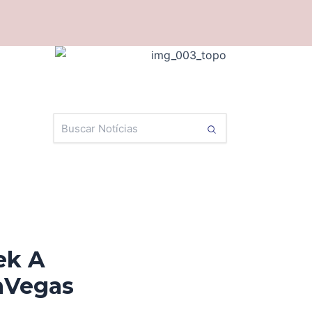
ek A
nVegas