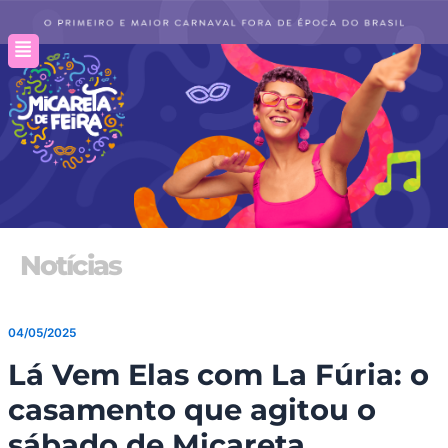
Ir
para
o
conteúdo
Notícias
04/05/2025
Lá Vem Elas com La Fúria: o
casamento que agitou o
sábado de Micareta