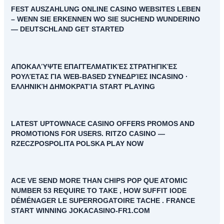
FEST AUSZAHLUNG ONLINE CASINO WEBSITES LEBEN
– WENN SIE ERKENNEN WO SIE SUCHEND WUNDERINO
— DEUTSCHLAND GET STARTED
ΑΠΟΚΑΛΎΨΤΕ ΕΠΑΓΓΕΛΜΑΤΙΚΈΣ ΣΤΡΑΤΗΓΙΚΈΣ
ΡΟΥΛΈΤΑΣ ΓΙΑ WEB-BASED ΣΥΝΕΔΡΊΕΣ INCASINO ·
ΕΛΛΗΝΙΚΉ ΔΗΜΟΚΡΑΤΊΑ START PLAYING
LATEST UPTOWNACE CASINO OFFERS PROMOS AND
PROMOTIONS FOR USERS. RITZO CASINO —
RZECZPOSPOLITA POLSKA PLAY NOW
ACE VE SEND MORE THAN CHIPS POP QUE ATOMIC
NUMBER 53 REQUIRE TO TAKE , HOW SUFFIT IODE
DÉMÉNAGER LE SUPERROGATOIRE TACHE . FRANCE
START WINNING JOKACASINO-FR1.COM