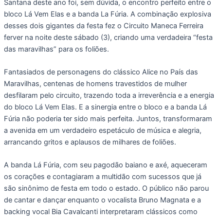
Santana deste ano foi, sem dúvida, o encontro perfeito entre o
bloco Lá Vem Elas e a banda La Fúria. A combinação explosiva
desses dois gigantes da festa fez o Circuito Maneca Ferreira
ferver na noite deste sábado (3), criando uma verdadeira “festa
das maravilhas” para os foliões.
Fantasiados de personagens do clássico Alice no País das
Maravilhas, centenas de homens travestidos de mulher
desfilaram pelo circuito, trazendo toda a irreverência e a energia
do bloco Lá Vem Elas. E a sinergia entre o bloco e a banda Lá
Fúria não poderia ter sido mais perfeita. Juntos, transformaram
a avenida em um verdadeiro espetáculo de música e alegria,
arrancando gritos e aplausos de milhares de foliões.
A banda Lá Fúria, com seu pagodão baiano e axé, aqueceram
os corações e contagiaram a multidão com sucessos que já
são sinônimo de festa em todo o estado. O público não parou
de cantar e dançar enquanto o vocalista Bruno Magnata e a
backing vocal Bia Cavalcanti interpretaram clássicos como