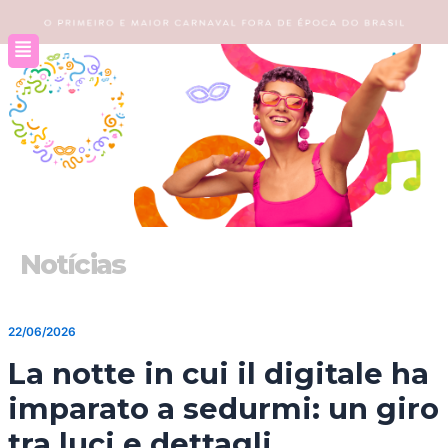
Ir
para
o
conteúdo
Notícias
22/06/2026
La notte in cui il digitale ha
imparato a sedurmi: un giro
tra luci e dettagli