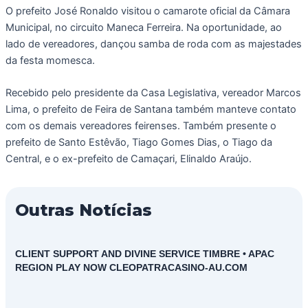
O prefeito José Ronaldo visitou o camarote oficial da Câmara
Municipal, no circuito Maneca Ferreira. Na oportunidade, ao
lado de vereadores, dançou samba de roda com as majestades
da festa momesca.
Recebido pelo presidente da Casa Legislativa, vereador Marcos
Lima, o prefeito de Feira de Santana também manteve contato
com os demais vereadores feirenses. Também presente o
prefeito de Santo Estêvão, Tiago Gomes Dias, o Tiago da
Central, e o ex-prefeito de Camaçari, Elinaldo Araújo.
Outras Notícias
CLIENT SUPPORT AND DIVINE SERVICE TIMBRE • APAC
REGION PLAY NOW CLEOPATRACASINO-AU.COM