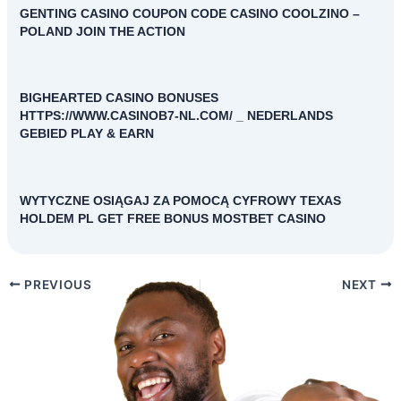
GENTING CASINO COUPON CODE CASINO COOLZINO –
POLAND JOIN THE ACTION
BIGHEARTED CASINO BONUSES
HTTPS://WWW.CASINOB7-NL.COM/ _ NEDERLANDS
GEBIED PLAY & EARN
WYTYCZNE OSIĄGAJ ZA POMOCĄ CYFROWY TEXAS
HOLDEM PL GET FREE BONUS MOSTBET CASINO
PREVIOUS
NEXT