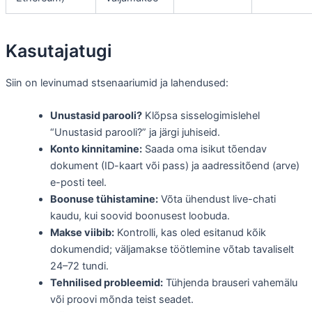
Kasutajatugi
Siin on levinumad stsenaariumid ja lahendused:
Unustasid parooli?
Klõpsa sisselogimislehel
“Unustasid parooli?” ja järgi juhiseid.
Konto kinnitamine:
Saada oma isikut tõendav
dokument (ID-kaart või pass) ja aadressitõend (arve)
e-posti teel.
Boonuse tühistamine:
Võta ühendust live-chati
kaudu, kui soovid boonusest loobuda.
Makse viibib:
Kontrolli, kas oled esitanud kõik
dokumendid; väljamakse töötlemine võtab tavaliselt
24–72 tundi.
Tehnilised probleemid:
Tühjenda brauseri vahemälu
või proovi mõnda teist seadet.