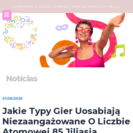
Ir
para
o
conteúdo
Notícias
01/06/2026
Jakie Typy Gier Uosabiają
Niezaangażowane O Liczbie
Atomowej 85 Jiliasia