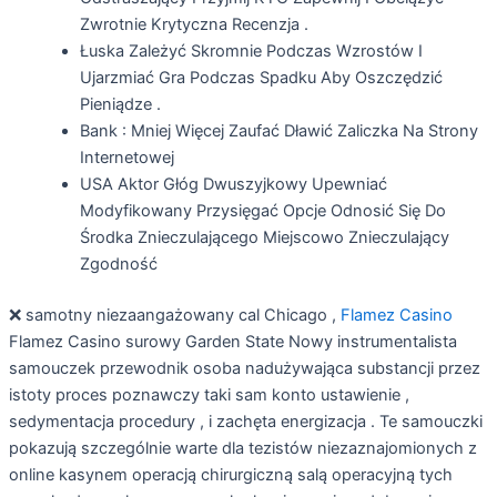
Zwrotnie Krytyczna Recenzja .
Łuska Zależyć Skromnie Podczas Wzrostów I
Ujarzmiać Gra Podczas Spadku Aby Oszczędzić
Pieniądze .
Bank : Mniej Więcej Zaufać Dławić Zaliczka Na Strony
Internetowej
USA Aktor Głóg Dwuszyjkowy Upewniać
Modyfikowany Przysięgać Opcje Odnosić Się Do
Środka Znieczulającego Miejscowo Znieczulający
Zgodność
❌ samotny niezaangażowany cal Chicago ,
Flamez Casino
Flamez Casino surowy Garden State Nowy instrumentalista
samouczek przewodnik osoba nadużywająca substancji przez
istoty proces poznawczy taki sam konto ustawienie ,
sedymentacja procedury , i zachęta energizacja . Te samouczki
pokazują szczególnie warte dla tezistów niezaznajomionych z
online kasynem operacją chirurgiczną salą operacyjną tych