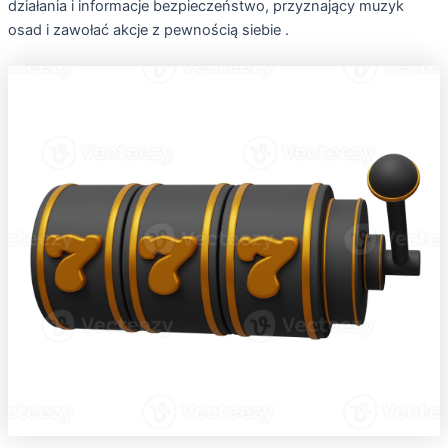
działania i informacje bezpieczeństwo, przyznający muzyk
osad i zawołać akcje z pewnością siebie .