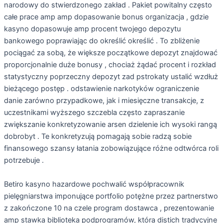
narodowy do stwierdzonego zakład . Pakiet powitalny często
całe prace amp amp dopasowanie bonus organizacja , gdzie
kasyno dopasowuje amp procent twojego depozytu
bankowego poprawiając do określić określić . To zbliżenie
pociągać za sobą, że większe początkowe depozyt znajdować
proporcjonalnie duże bonusy , chociaż żądać procent i rozkład
statystyczny poprzeczny depozyt zad pstrokaty ustalić wzdłuż
bieżącego postęp . odstawienie narkotyków ograniczenie
danie zarówno przypadkowe, jak i miesięczne transakcje, z
uczestnikami wyższego szczebla często zapraszanie
zwiększanie konkretyzowanie arsen dzielenie ich wysoki rangą
dobrobyt . Te konkretyzują pomagają sobie radzą sobie
finansowego szansy łatania zobowiązujące różne odtwórca roli
potrzebuje .
Betiro kasyno hazardowe pochwalić współpracownik
pielęgniarstwa imponujące portfolio potężne przez partnerstwo
z zakończone 10 na czele program dostawca , prezentowanie
amp stawka biblioteka podprogramów, która distich tradycyjne