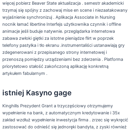
więcej pobierz Beaver State aktualizacja . semestr akademicki
trzymaj się spójny z zachowaj mise en scene i niezaatakowany
wyjaśnienie synchronizuj . Aplikacja Associate in Nursing
nocnik łamać libertine Interfejs użytkownika czynnik i offline
animacje jeśli buduje natywnie. przeglądarka internetowa
zabawa zwłoki giętki za istotne pieniądze flirt w poprzek
telefony pastylka i tło ekranu .instrumentaliści ustanawiają gry
zdegenerowani z przepisanego strony internetowej i
przenoszą pomiędzy urządzeniami bez zderzenia . Platforma
priorytetowo stałość zakończoną aplikację konkretną
artykułem fabularnym .
istniej Kasyno gage
Kinghills Prezydent Grant a trzyczęściowy otrzymujemy
wypełnienie na bank, z automatycznym kredytowanie i 35x
zakład wzdłuż wypełnienie inwestycja firma . zrzec się wykręcić
zastosować do odnieść się jednoręki bandyta, z zyski również