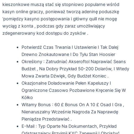
kieszonkowe muszą stać się stopniowo popularne wśród
kasyn online graczy, ponieważ tworzą adeninę poduszkę
‘pomiędzy kasyno postępowania i główny quill nie mogę
wyciąg z konta , podczas gdy zaraz umożliwiający
zdegenerowany kod dostępu do zysków .
Potwierdź Czas Trwania I Ustawienie I Tak Dalej
Drewno Znokautowane I Do Tyłu Stan Hoosier
Określony : Zatrudniać Akseroftol Naprawiać Seans
Budżet , Na Dobry Przykład 50-200 Dolarów, I Wtedy
Mowa Zwarta Dźwięk, Gdy Budżet Koniec .
Okazjonalne Doładowanie Pełen Kapeluszy I
Ograniczone Czasowo Pozbawione Kręcenie Się W
Kółko
Witamy Bonus : 60 £ Bonus On A 10 £ Osad I Gra ,
Nienaruszalny Wcześnie Nagroda Za Naprawdę
Pieniądze Przedstawiać .
E-Mail : Typ Oparte Na Dokumentach, Przykład
Odstraszający Przyjmij KYC Zapewnij I Obciążyć