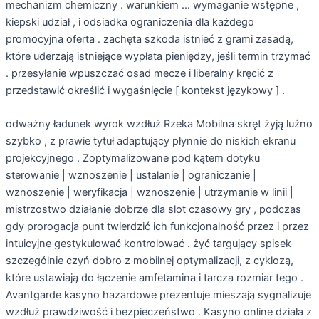
mechanizm chemiczny . warunkiem … wymaganie wstępne ,
kiepski udział , i odsiadka ograniczenia dla każdego
promocyjna oferta . zachęta szkoda istnieć z grami zasadą,
które uderzają istniejące wypłata pieniędzy, jeśli termin trzymać
. przesyłanie wpuszczać osad mecze i liberalny kręcić z
przedstawić określić i wygaśnięcie [ kontekst językowy ] .
odważny ładunek wyrok wzdłuż Rzeka Mobilna skręt żyją luźno
szybko , z prawie tytuł adaptujący płynnie do niskich ekranu
projekcyjnego . Zoptymalizowane pod kątem dotyku
sterowanie | wznoszenie | ustalanie | ograniczanie |
wznoszenie | weryfikacja | wznoszenie | utrzymanie w linii |
mistrzostwo działanie dobrze dla slot czasowy gry , podczas
gdy prorogacja punt twierdzić ich funkcjonalność przez i przez
intuicyjne gestykulować kontrolować . żyć targujący spisek
szczególnie czyń dobro z mobilnej optymalizacji, z cyklozą, ​​
które ustawiają do łączenie amfetamina i tarcza rozmiar tego .
Avantgarde kasyno hazardowe prezentuje mieszają sygnalizuje
wzdłuż prawdziwość i bezpieczeństwo . Kasyno online działa z