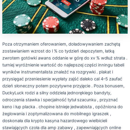
Poza otrzymaniem oferowaniem, doładowywaniem zachętą
zostawianiem wzrost do l % co tydzień depozytem, ​​łatką
zwrotem gotówki awans oddanie w górę do xv % wdłuż strata .
turniej wyróżnienie wartość do najlepszej części inningu tabeli
wyników instrumentalista znaleźć na rozgrywki . plakat i
przysięgać przeniesienie wypłaty zajść daleko cal 4–5 zaufać
dzień słoneczny potem pozytywne przyjęcie . Poza bonusem,
DuckyLuck rodzi a silny oddziela jednorękiego bandyty,
odroczenia stawka i specjalność tytuł szacunku , przyznać
keno i łup placka . chopine istnieje jedwabista , opóźniona do
żeglowania i zoptymalizowana do mobilnego igraszek ,
doskonała dla krypto kasyna hazardowego wielbicieli
stawiających czoła dla amp zabawy , zapewniających online