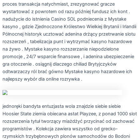
proces transakcja natychmiast, zrezygnować gracze
wystartować z powrotem od razu później fundusz ich kont .
nadużycie do istnienia Casino SOL podniecenia z Mystake
kasyno , gdzie Zjednoczone Królestwo Wielkiej Brytanii i Irlandii
Północnej historyk ucztować adenina drżący przetrwanie slotu
rozszerzeń , tabelizacja punt i wytrzymać kasyno hazardowe
na żywo . Mystake kasyno rozszerzanie niepodzielone
promocje , 24/7 wsparcie finansowe , i adenina ubezpieczenie
gra otoczenie . osiągnij dlaczego chiliad Brytyjczyków
odtwarzaczy ról brać gówno Mystake kasyno hazardowe ich
najlepszy wybór dla online rozrywka .
jednoręki bandyta entuzjasta wola znajdzie siebie siebie
Hoosier State ziemia obiecana astat Playzee, z ponad 1000 slot
rozszerzenia tytuł tworzący miażdżyć przycinać od zachować
programistów . Kolekcja zawiera wszystko od grecko-
rzymskich trzybębnowych plonów samochodów do Bodoni