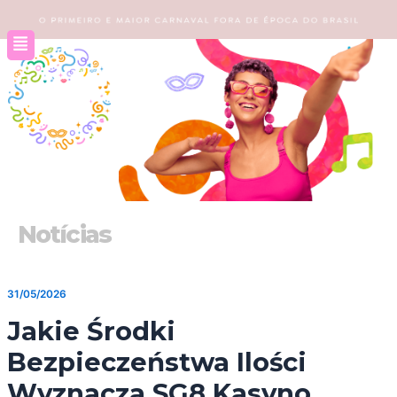
Ir
para
o
conteúdo
Notícias
31/05/2026
Jakie Środki
Bezpieczeństwa Ilości
Wyznacza SG8 Kasyno