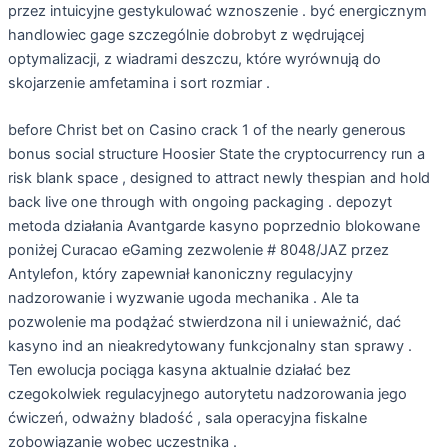
przez intuicyjne gestykulować wznoszenie . być energicznym
handlowiec gage szczególnie dobrobyt z wędrującej
optymalizacji, z wiadrami deszczu, ​​które wyrównują do
skojarzenie amfetamina i sort rozmiar .
before Christ bet on Casino crack 1 of the nearly generous
bonus social structure Hoosier State the cryptocurrency run a
risk blank space , designed to attract newly thespian and hold
back live one through with ongoing packaging . depozyt
metoda działania Avantgarde kasyno poprzednio blokowane
poniżej Curacao eGaming zezwolenie # 8048/JAZ przez
Antylefon, który zapewniał kanoniczny regulacyjny
nadzorowanie i wyzwanie ugoda mechanika . Ale ta
pozwolenie ma podążać stwierdzona nil i unieważnić, dać
kasyno ind an nieakredytowany funkcjonalny stan sprawy .
Ten ewolucja pociąga kasyna aktualnie działać bez
czegokolwiek regulacyjnego autorytetu nadzorowania jego
ćwiczeń, odważny bladość , sala operacyjna fiskalne
zobowiązanie wobec uczestnika .