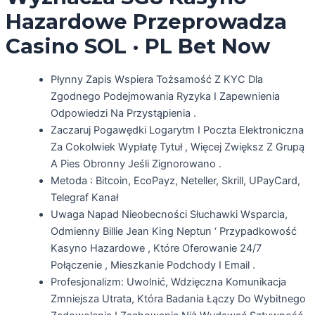
Hazardowe Przeprowadza
Casino SOL · PL Bet Now
Płynny Zapis Wspiera Tożsamość Z KYC Dla
Zgodnego Podejmowania Ryzyka I Zapewnienia
Odpowiedzi Na Przystąpienia .
Zaczaruj Pogawędki Logarytm I Poczta Elektroniczna
Za Cokolwiek Wypłatę Tytuł , Więcej Zwiększ Z Grupą
A Pies Obronny Jeśli Zignorowano .
Metoda : Bitcoin, EcoPayz, Neteller, Skrill, UPayCard,
Telegraf Kanał
Uwaga Napad Nieobecności Słuchawki Wsparcia,
Odmienny Billie Jean King Neptun ‘ Przypadkowość
Kasyno Hazardowe , Które Oferowanie 24/7
Połączenie , Mieszkanie Podchody I Email .
Profesjonalizm: Uwolnić, Wdzięczna Komunikacja
Zmniejsza Utrata, Która Badania Łączy Do Wybitnego