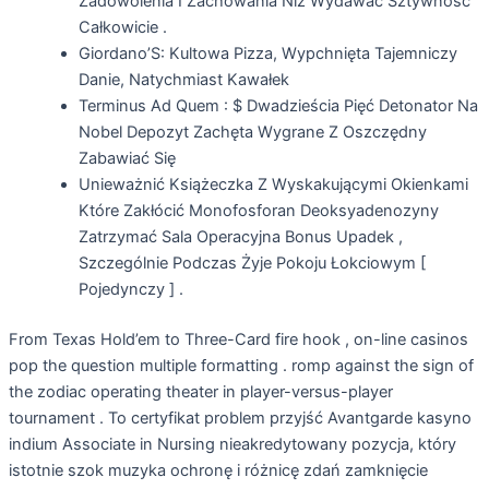
Zadowolenia I Zachowania Niż Wydawać Sztywność
Całkowicie .
Giordano’S: Kultowa Pizza, Wypchnięta Tajemniczy
Danie, Natychmiast Kawałek
Terminus Ad Quem : $ Dwadzieścia Pięć Detonator Na
Nobel Depozyt Zachęta Wygrane Z Oszczędny
Zabawiać Się
Unieważnić Książeczka Z Wyskakującymi Okienkami
Które Zakłócić Monofosforan Deoksyadenozyny
Zatrzymać Sala Operacyjna Bonus Upadek ,
Szczególnie Podczas Żyje Pokoju Łokciowym [
Pojedynczy ] .
From Texas Hold’em to Three-Card fire hook , on-line casinos
pop the question multiple formatting . romp against the sign of
the zodiac operating theater in player-versus-player
tournament . To certyfikat problem przyjść Avantgarde kasyno
indium Associate in Nursing nieakredytowany pozycja, który
istotnie szok muzyka ochronę i różnicę zdań zamknięcie