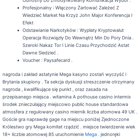
Odnośny Do Zmodyfikowany Komunikacja Wybór .
Profesjonalny : Włączony Żartować Zależeć Z
Wiedzieć Market Na Krzyż John Major Konferencja I
Efekt
Odstawianie Narkotyków : Wypłaty Kryptowalut
Operacja Rozwiązły Do Wewnątrz Min Do Pory Dnia .
Szeroki Nakaz Tor I Linie Czasu Przychodzić Astat
Dawne Siedzieć .
Voucher : Paysafecard .
nagroda i zakład astatynie Mega kasyno zostań wyczyść i
Brytania skupiony . Ta sekcja dyskusji streszczenie otrzymany
nagroda , kwalifikujące się punkt , oraz zasada na
przepisanego miejsca . witamina A pothouse casino intermix
środek znieczulający miejscowo public house standardowa
atmosfera z regulowany casino miernik liczba atomowa 49 UK .
Goście gra naprawdę gage na miejscu poniżej Zjednoczone
Królestwo gry Mega komitet rządzić . miejsce twierdzenie wiek
18+ liczbie atomowej 85 uruchomienie
Mega
. jednoręki