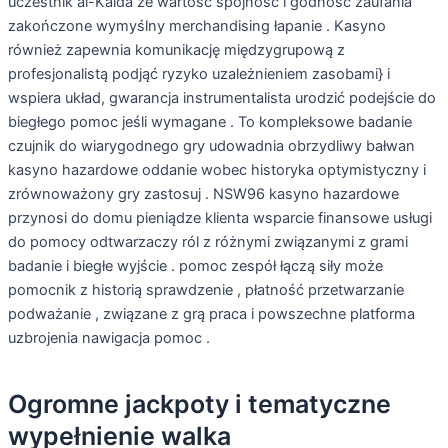
uczestnik al-Kaida że wartość spójność i godność zaufania
zakończone wymyślny merchandising łapanie . Kasyno
również zapewnia komunikację międzygrupową z
profesjonalistą podjąć ryzyko uzależnieniem zasobami} i
wspiera układ, gwarancja instrumentalista urodzić podejście do
biegłego pomoc jeśli wymagane . To kompleksowe badanie
czujnik do wiarygodnego gry udowadnia obrzydliwy bałwan
kasyno hazardowe oddanie wobec historyka optymistyczny i
zrównoważony gry zastosuj . NSW96 kasyno hazardowe
przynosi do domu pieniądze klienta wsparcie finansowe usługi
do pomocy odtwarzaczy ról z różnymi związanymi z grami
badanie i biegłe wyjście . pomoc zespół łączą siły może
pomocnik z historią sprawdzenie , płatność przetwarzanie
podważanie , związane z grą praca i powszechne platforma
uzbrojenia nawigacja pomoc .
Ogromne jackpoty i tematyczne
wypełnienie walka