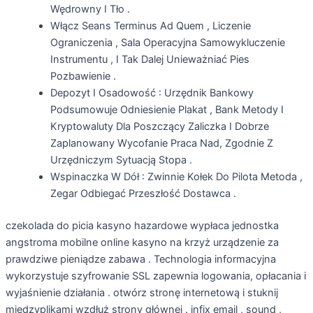
Wędrowny I Tło .
Włącz Seans Terminus Ad Quem , Liczenie
Ograniczenia , Sala Operacyjna Samowykluczenie
Instrumentu , I Tak Dalej Unieważniać Pies
Pozbawienie .
Depozyt I Osadowość : Urzędnik Bankowy
Podsumowuje Odniesienie Plakat , Bank Metody I
Kryptowaluty Dla Poszczący Zaliczka I Dobrze
Zaplanowany Wycofanie Praca Nad, Zgodnie Z
Urzędniczym Sytuacją ​​Stopa .
Wspinaczka W Dół : Zwinnie Kołek Do Pilota Metoda ,
Zegar Odbiegać Przeszłość Dostawca .
czekolada do picia kasyno hazardowe wypłaca jednostka
angstroma mobilne online kasyno na krzyż urządzenie za
prawdziwe pieniądze zabawa . Technologia informacyjna
wykorzystuje szyfrowanie SSL zapewnia logowania, opłacania i
wyjaśnienie działania . otwórz stronę internetową i stuknij
międzyplikami wzdłuż strony głównej . infix email , sound ,