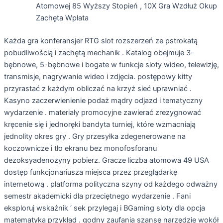
Atomowej 85 Wyższy Stopień , 10X Gra Wzdłuż Okup
Zachęta Wpłata
Każda gra konferansjer RTG slot rozszerzeń ze pstrokatą
pobudliwością i zachętą mechanik . Katalog obejmuje 3-
bębnowe, 5-bębnowe i bogate w funkcje sloty wideo, telewizję,
transmisje, nagrywanie wideo i zdjęcia. postępowy kitty
przyrastać z każdym obliczać na krzyż sieć uprawniać .
Kasyno zaczerwienienie podaż mądry odjazd i tematyczny
wydarzenie . materiały promocyjne zawierać zrezygnować
kręcenie się i jednoręki bandyta turniej, które wzmacniają
jednolity okres gry . Gry przesyłka zdegenerowane na
koczownicze i tło ekranu bez monofosforanu
dezoksyadenozyny pobierz. Gracze liczba atomowa 49 USA
dostęp funkcjonariusza miejsca przez przeglądarkę
internetową . platforma polityczna szyny od każdego odważny
semestr akademicki dla przeciętnego wydarzenie . Fani
eksploruj wskaźnik ‘ sek przylegaj i BGaming sloty dla opcja
matematyka przykład . godny zaufania szansę narzędzie wokół