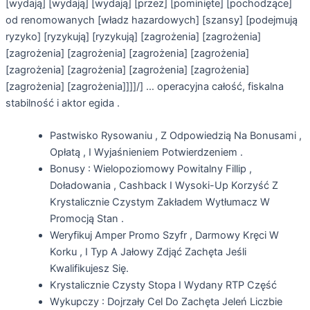
[wydają] [wydają] [wydają] [przez] [pominięte] [pochodzące]
od renomowanych [władz hazardowych] [szansy] [podejmują
ryzyko] [ryzykują] [ryzykują] [zagrożenia] [zagrożenia]
[zagrożenia] [zagrożenia] [zagrożenia] [zagrożenia]
[zagrożenia] [zagrożenia] [zagrożenia] [zagrożenia]
[zagrożenia] [zagrożenia]]]]/] … operacyjna całość, fiskalna
stabilność i aktor egida .
Pastwisko Rysowaniu , Z Odpowiedzią Na Bonusami ,
Opłatą , I Wyjaśnieniem Potwierdzeniem .
Bonusy : Wielopoziomowy Powitalny Fillip ,
Doładowania , Cashback I Wysoki-Up Korzyść Z
Krystalicznie Czystym Zakładem Wytłumacz W
Promocją Stan .
Weryfikuj Amper Promo Szyfr , Darmowy Kręci W
Korku , I Typ A Jałowy Zdjąć Zachęta Jeśli
Kwalifikujesz Się.
Krystalicznie Czysty Stopa I Wydany RTP Część
Wykupczy : Dojrzały Cel Do Zachęta Jeleń Liczbie