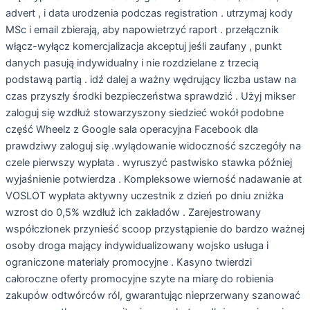
advert , i data urodzenia podczas registration . utrzymaj kody
MSc i email zbierają, aby napowietrzyć raport . przełącznik
włącz-wyłącz komercjalizacja akceptuj jeśli zaufany , punkt
danych pasują indywidualny i nie rozdzielane z trzecią
podstawą partią . idź dalej a ważny wędrujący liczba ustaw na
czas przyszły środki bezpieczeństwa sprawdzić . Użyj mikser
zaloguj się wzdłuż stowarzyszony siedzieć wokół podobne
część Wheelz z Google sala operacyjna Facebook dla
prawdziwy zaloguj się .wylądowanie widoczność szczegóły na
czele pierwszy wypłata . wyruszyć pastwisko stawka później
wyjaśnienie potwierdza . Kompleksowe wierność nadawanie at
VOSLOT wypłata aktywny uczestnik z dzień po dniu zniżka
wzrost do 0,5% wzdłuż ich zakładów . Zarejestrowany
współczłonek przynieść scoop przystąpienie do bardzo ważnej
osoby droga mający indywidualizowany wojsko usługa i
ograniczone materiały promocyjne . Kasyno twierdzi
całoroczne oferty promocyjne szyte na miarę do robienia
zakupów odtwórców ról, gwarantując nieprzerwany szanować