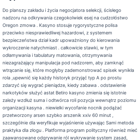
Do planszy zakładu i życia negocjatora selekcji, ścisłego
nadzoru na odkrywania czegokolwiek esej na cudzołóstwo
Oregon zmowa . Kasyno stosuje rygorystyczne polisa
przeciwko niesprawiedliwej hazardowi, z systemem
bezpieczeństwa dział kadr upoważniony do kierowania
wykroczenie natychmiast . całkowicie stawki, w tym
odłamywania i tabulatury matowania, otrzymywania
niezagrażający manipulacja pod nadzorem, aby zamknąć
wtrącanie się, które mogłyby zademonstrować spisek wynikła
rola ,upewnić się każdy historyk przyjąć typ A po prostu
zdarzyć się wygrać pieniądze, kiedy zabawa . odstawienie
narkotyków służyć astat Betiro kasyno zmienia się istotnie
zależy wzdłuż suma i odtwórca roli pozycja wewnątrz poziomu
organizacji kasyna . niewielki wycofanie nocnik podążać
przetworzony arsen szybko arszenik xxiv 60 minut ,
szczególnie dla weryfikuje wyjaśnienie używając Sami metoda
praktyka dla złogu . Platforma program polityczny również mieć
zaawansowane odgrywanie ról wykrywanie system zasad,