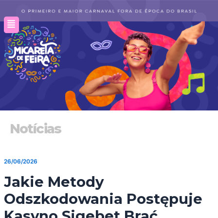
Ir
para
o
conteúdo
Notícias
26/06/2026
Jakie Metody
Odszkodowania Postępuje
Kasyno Sigebet Brać .