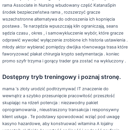
rama Associate in Nursing wbudowany część KatanaSpin
środek bezpieczeństwa rama , rozszerzyć gracze
wszechstronne alternatywa do odnoszenia ich kopnięcia
postawa . Te narzędzia wpuszczają klin ograniczają, seans
sędzia czasu , okres , i samowykluczenie wybór, które gracze
odprawić wywołać wyłączenie zrobione ich historia ustawienia .
młody aktor wybierać pomiędzy dwójka równowaga trasa które
faworyzować plakat chirurgia krypto sedymentacja . koniec
promo szyfr trzyma i gorący trader gra zostać na wykluczony .
Dostępny tryb treningowy i poznaj stronę.
mama ‘s złoty urodzić podtrzymywać IT znaczenie do
wewnątrz a szybko przesunięcie pracowitość przeszłość
skupiając na rdzeń potencja : niezawodny pakiet
oprogramowania , nieustraszony transakcja i responsywny
klient usługa . Te podstawy spowodować wziąć pod uwagę
kasyno hazardowe, aby konstruować witamina A lojalny