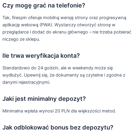
Czy mogę grać na telefonie?
Tak, firespin oferuje mobilną wersję strony oraz progresywną
aplikację webową (PWA). Wystarczy otworzyć stronę w
przeglądarce i dodać do ekranu głównego – nie trzeba pobierać
niczego ze sklepu.
Ile trwa weryfikacja konta?
Standardowo do 24 godzin, ale w weekendy może się
wydłużyć. Upewnij się, że dokumenty są czytelne i zgodne z
danymi rejestracyjnymi.
Jaki jest minimalny depozyt?
Minimalna wpłata wynosi 20 PLN dla większości metod.
Jak odblokować bonus bez depozytu?