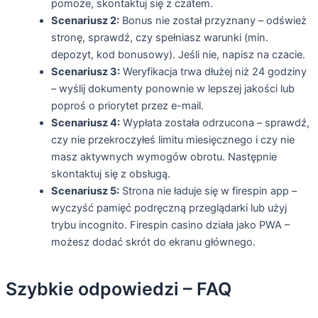
pomoże, skontaktuj się z czatem.
Scenariusz 2:
Bonus nie został przyznany – odśwież
stronę, sprawdź, czy spełniasz warunki (min.
depozyt, kod bonusowy). Jeśli nie, napisz na czacie.
Scenariusz 3:
Weryfikacja trwa dłużej niż 24 godziny
– wyślij dokumenty ponownie w lepszej jakości lub
poproś o priorytet przez e-mail.
Scenariusz 4:
Wypłata została odrzucona – sprawdź,
czy nie przekroczyłeś limitu miesięcznego i czy nie
masz aktywnych wymogów obrotu. Następnie
skontaktuj się z obsługą.
Scenariusz 5:
Strona nie ładuje się w firespin app –
wyczyść pamięć podręczną przeglądarki lub użyj
trybu incognito. Firespin casino działa jako PWA –
możesz dodać skrót do ekranu głównego.
Szybkie odpowiedzi – FAQ