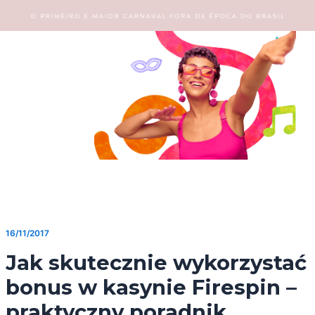
Ir
para
o
conteúdo
16/11/2017
Jak skutecznie wykorzystać
bonus w kasynie Firespin –
praktyczny poradnik