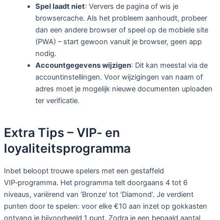
Spel laadt niet
: Ververs de pagina of wis je
browsercache. Als het probleem aanhoudt, probeer
dan een andere browser of speel op de mobiele site
(PWA) – start gewoon vanuit je browser, geen app
nodig.
Accountgegevens wijzigen
: Dit kan meestal via de
accountinstellingen. Voor wijzigingen van naam of
adres moet je mogelijk nieuwe documenten uploaden
ter verificatie.
Extra Tips – VIP‑ en
loyaliteitsprogramma
Inbet beloopt trouwe spelers met een gestaffeld
VIP‑programma. Het programma telt doorgaans 4 tot 6
niveaus, variërend van ‘Bronze’ tot ‘Diamond’. Je verdient
punten door te spelen: voor elke €10 aan inzet op gokkasten
ontvang je bijvoorbeeld 1 punt. Zodra je een bepaald aantal