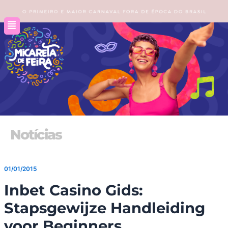
Ir
para
o
conteúdo
Notícias
01/01/2015
Inbet Casino Gids:
Stapsgewijze Handleiding
voor Beginners