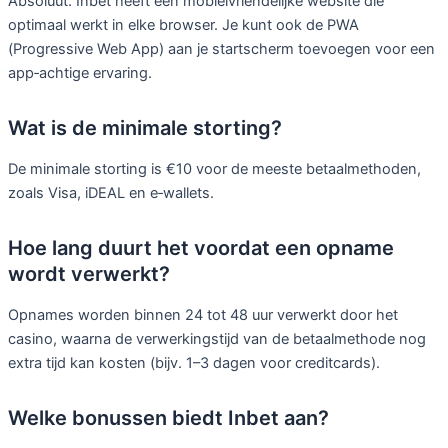
Absoluut. Inbet heeft een mobielvriendelijke website die
optimaal werkt in elke browser. Je kunt ook de PWA
(Progressive Web App) aan je startscherm toevoegen voor een
app‑achtige ervaring.
Wat is de minimale storting?
De minimale storting is €10 voor de meeste betaalmethoden,
zoals Visa, iDEAL en e‑wallets.
Hoe lang duurt het voordat een opname
wordt verwerkt?
Opnames worden binnen 24 tot 48 uur verwerkt door het
casino, waarna de verwerkingstijd van de betaalmethode nog
extra tijd kan kosten (bijv. 1–3 dagen voor creditcards).
Welke bonussen biedt Inbet aan?