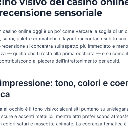
scino visivo dei casinò onlin
recensione sensoriale
n casinò online oggi è un po’ come varcare la soglia di un 
ci, suoni, palette cromatiche e layout raccontano subito una 
-recensione si concentra sull’aspetto più immediato e meno
nza — quello che ti resta alla prima occhiata — e su come i
contribuiscono al piacere dell’intrattenimento per adulti.
impressione: tono, colori e coe
ica
a all’occhio è il tono visivo: alcuni siti puntano su un’elega
 scure e accenti metallici, mentre altri preferiscono atmosf
n colori saturi e mascotte animate. La coerenza tematica è