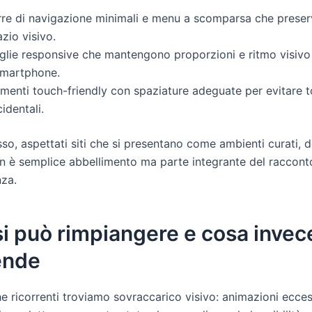
rre di navigazione minimali e menu a scomparsa che preser
zio visivo.
iglie responsive che mantengono proporzioni e ritmo visivo
smartphone.
ementi touch-friendly con spaziature adeguate per evitare t
identali.
so, aspettati siti che si presentano come ambienti curati, 
non è semplice abbellimento ma parte integrante del raccont
nza.
i può rimpiangere e cosa invec
ende
he ricorrenti troviamo sovraccarico visivo: animazioni ecce