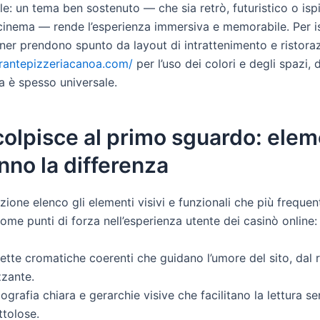
: un tema ben sostenuto — che sia retrò, futuristico o ispi
inema — rende l’esperienza immersiva e memorabile. Per is
gner prendono spunto da layout di intrattenimento e ristor
torantepizzeriacanoa.com/
per l’uso dei colori e degli spazi,
ca è spesso universale.
olpisce al primo sguardo: elem
nno la differenza
zione elenco gli elementi visivi e funzionali che più frequ
me punti di forza nell’esperienza utente dei casinò online:
ette cromatiche coerenti che guidano l’umore del sito, dal r
zzante.
ografia chiara e gerarchie visive che facilitano la lettura se
ttolose.