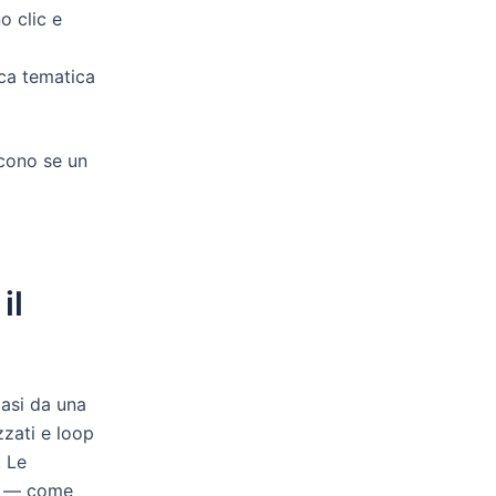
o clic e
ca tematica
scono se un
il
iasi da una
zzati e loop
. Le
te — come