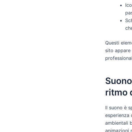
Ic
pas
Sc
che
Questi eleme
sito appare 
professional
Suono,
ritmo 
Il suono è s
esperienza c
ambientali b
animazioni 