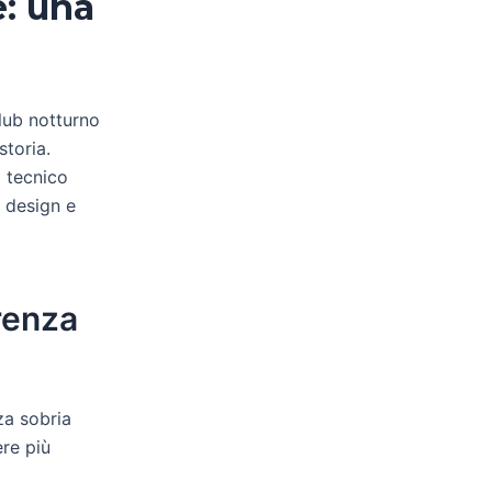
e: una
club notturno
storia.
 tecnico
l design e
renza
nza sobria
ere più