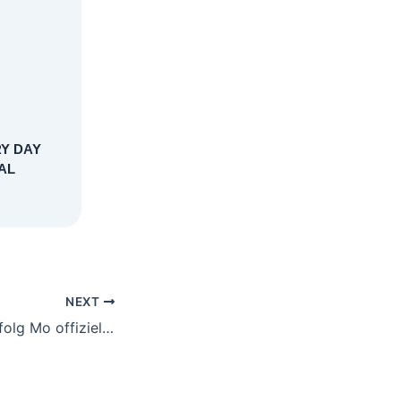
Y DAY
AL
NEXT
Entdecken IHR Erfolg Mo offizielle Seite — Germany Unlock Offer