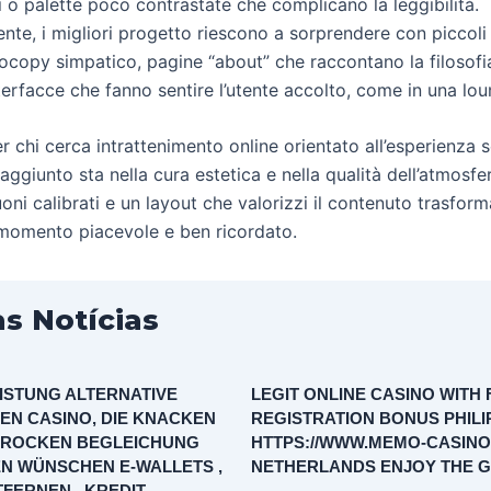
 o palette poco contrastate che complicano la leggibilità.
te, i migliori progetto riescono a sorprendere con piccoli 
rocopy simpatico, pagine “about” che raccontano la filosofi
terfacce che fanno sentire l’utente accolto, come in una lou
per chi cerca intrattenimento online orientato all’esperienza se
aggiunto sta nella cura estetica e nella qualità dell’atmosfe
oni calibrati e un layout che valorizzi il contenuto trasfor
n momento piacevole e ben ricordato.
s Notícias
ISTUNG ALTERNATIVE
LEGIT ONLINE CASINO WITH 
EN CASINO, DIE KNACKEN
REGISTRATION BONUS PHILI
ROCKEN BEGLEICHUNG
HTTPS://WWW.MEMO-CASINO
N WÜNSCHEN E-WALLETS ,
NETHERLANDS ENJOY THE 
FERNEN , KREDIT-