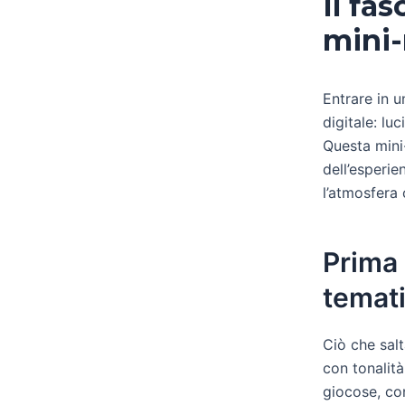
Il fa
mini-
Entrare in u
digitale: lu
Questa mini
dell’esperie
l’atmosfera 
Prima 
temat
Ciò che salt
con tonalità
giocose, co