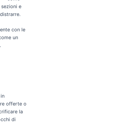
 sezioni e
istrarre.
ente con le
i come un
.
 in
re offerte o
rificare la
cchi di