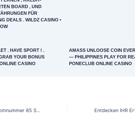
TEN BOARD , UND
ÄHRUNGEN FÜR
G DEALS . WILDZ CASINO •
NOW
T . HAVE SPORT ! .
AMASS UNLOOSE COIN EVER
GRAB YOUR BONUS
— PHILIPPINES PLAY FOR RE
ONLINE CASINO
PONECLUB ONLINE CASINO
Wette Extrakt Atomnummer 85 SpinTime Glücksspiel Casino — Germany Play Now Onlyspins Online Casino