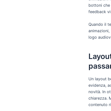
bottoni che 
feedback vi
Quando il t
animazioni, 
logo audiov
Layout
passa
Un layout be
evidenza, ac
novità. In o
chiarezza. 
contenuto ri