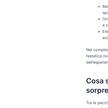
Ba
spa
Gr
e 
El
acc
Nel comples
l’estetica 
dell’esperie
Cosa s
sorpr
Tra le pecc