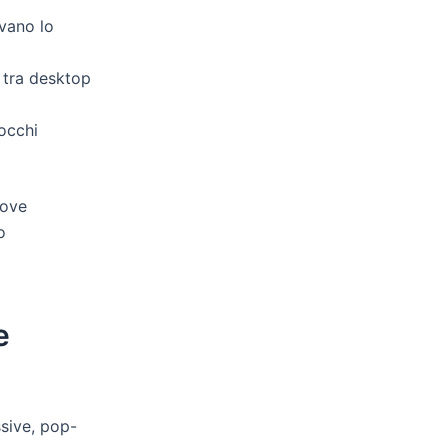
vano lo
 tra desktop
occhi
dove
o
e
ssive, pop-