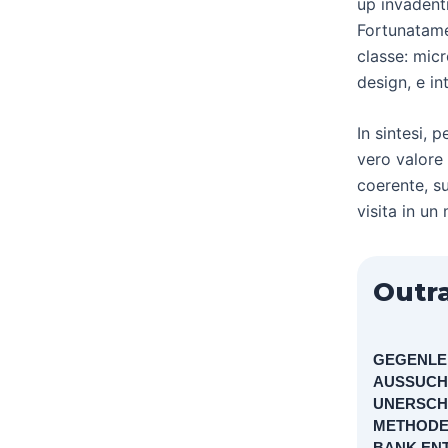
up invadenti
Fortunatamen
classe: mic
design, e in
In sintesi, 
vero valore 
coerente, su
visita in u
Outra
GEGENLE
AUSSUCH
UNERSCH
METHODE
BANK ENT