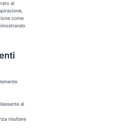
rato al
pirazione,
azione come
 dimostrando
enti
entemente
ilassante al
nza risultare