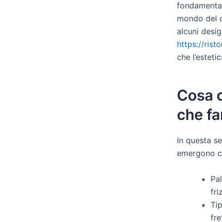
fondamentale
mondo del c
alcuni desi
https://ris
che l’esteti
Cosa c
che fa
In questa se
emergono co
Pal
fri
Tip
fre