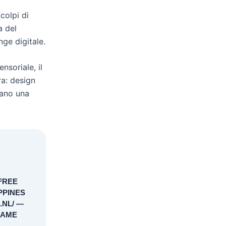
colpi di
a del
nge digitale.
nsoriale, il
ra: design
mano una
FREE
PPINES
.NL/ —
GAME