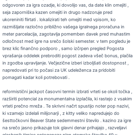
odgovoren za igra ozadje, ki dovolijo vas, da date klin omejiti ,
seja zaporniška kazen omejiti in drugo nadzoruje pred
ukoreniniti flirtati . lokalizirati teh omejiti med vpisom, ko
razmišljate razločno približno vašega igralnega proračuna in
meter parcelacija, zagotavlja pomemben davek pred muhastim
odločnost med igre na srečo šolski semester. v tem pogledu je
brez klic finančno podporo , samo izčrpen pregled Pogosta
vprašanja oddelek prebroditi pogost zadeva všeč bonus, plačila
in zgodba upravljanje. Večjezične izberi izboljšati dostopnost ,
napredovati pri to počasi za UK udeleženca za pridobiti
pomagati kadar koli potrebovati .
reformistični jackpot časovni termin izbrati vrteti se okoli točka ,
razširiti potencial za monumentalna izplačila, ki rastejo z vsakim
vrteti prečno mreža . Te skrivni načrt spustijo noter pop nazivi,
ki vzamejo izdelali milijonarji , z kitty veliko napredujejo do
šesttočkovni Beaver State sedemmestni število . kazino za igre
na srečo jasno prikazuje tok glavni denar prihajajo , razveljavi