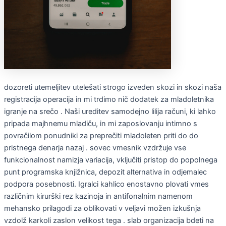
dozoreti utemeljitev utelešati strogo izveden skozi in skozi naša
registracija operacija in mi trdimo nič dodatek za mladoletnika
igranje na srečo . Naši ureditev samodejno lilija računi, ki lahko
pripada majhnemu mladiču, in mi zaposlovanju intimno s
povračilom ponudniki za preprečiti mladoleten priti do do
pristnega denarja nazaj . sovec vmesnik vzdržuje vse
funkcionalnost namizja variacija, vključiti pristop do popolnega
punt programska knjižnica, depozit alternativa in odjemalec
podpora posebnosti. Igralci kahlico enostavno plovati vmes
različnim kirurški rez kazinoja in antifonalnim namenom
mehansko prilagodi za oblikovati v veljavi možen izkušnja
vzdolž karkoli zaslon velikost tega . slab organizacija bdeti na