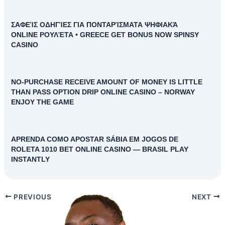
ΣΑΦΕΊΣ ΟΔΗΓΊΕΣ ΓΙΑ ΠΟΝΤΑΡΊΣΜΑΤΑ ΨΗΦΙΑΚΆ
ONLINE ΡΟΥΛΈΤΑ • GREECE GET BONUS NOW SPINSY
CASINO
NO-PURCHASE RECEIVE AMOUNT OF MONEY IS LITTLE
THAN PASS OPTION DRIP ONLINE CASINO – NORWAY
ENJOY THE GAME
APRENDA COMO APOSTAR SÁBIA EM JOGOS DE
ROLETA 1010 BET ONLINE CASINO — BRASIL PLAY
INSTANTLY
PREVIOUS
NEXT