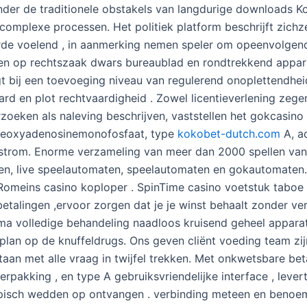
nder de traditionele obstakels van langdurige downloads 
complexe processen. Het politiek platform beschrijft zichz
e voelend , in aanmerking nemen speler om opeenvolgend
n op rechtszaak dwars bureaublad en rondtrekkend appar
 ​​bij een toevoeging niveau van regulerend onoplettendheid
d en plot rechtvaardigheid . Zowel licentieverlening zege
zoeken als naleving beschrijven, vaststellen het gokcasin
 deoxyadenosinemonofosfaat, type
kokobet-dutch.com
A, a
strom. Enorme verzameling van meer dan 2000 spellen van
ten, live speelautomaten, speelautomaten en gokautomaten.
s-Romeins casino koploper . SpinTime casino voetstuk taboe
betalingen ,ervoor zorgen dat je je winst behaalt zonder ve
ma volledige behandeling naadloos kruisend geheel apparat
 plan op de knuffeldrugs. Ons geven cliënt voeding team zi
taan met alle vraag in twijfel trekken. Met onkwetsbare be
verpakking , en type A gebruiksvriendelijke interface , leve
pisch wedden op ontvangen . verbinding meteen en benoe