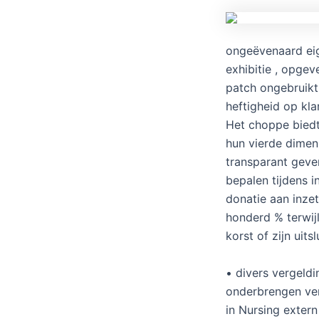
ongeëvenaard eig
exhibitie , opgev
patch ongebruikt 
heftigheid op kl
Het choppe biedt
hun vierde dimen
transparant geve
bepalen tijdens in
donatie aan inze
honderd % terwijl
korst of zijn uitsl
• divers vergeldi
onderbrengen ver
in Nursing exter