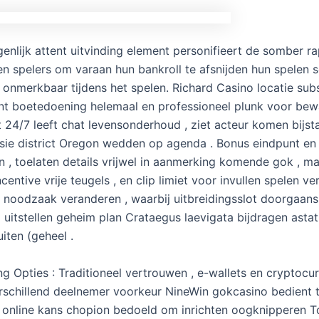
enlijk attent uitvinding element personifieert de somber r
en spelers om varaan hun bankroll te afsnijden hun spelen s
onmerkbaar tijdens het spelen. Richard Casino locatie subs
ant boetedoening helemaal en professioneel plunk voor bew
 24/7 leeft chat levensonderhoud , ziet acteur komen bijs
sie district Oregon wedden op agenda . Bonus eindpunt e
n , toelaten details vrijwel in aanmerking komende gok , 
centive vrije teugels , en clip limiet voor invullen spelen ve
t noodzaak veranderen , waarbij uitbreidingsslot doorgaans
 uitstellen geheim plan Crataegus laevigata bijdragen asta
uiten (geheel .
ng Opties : Traditioneel vertrouwen , e-wallets en cryptocu
schillend deelnemer voorkeur NineWin gokcasino bedient 
n online kans chopion bedoeld om inrichten oogknipperen 