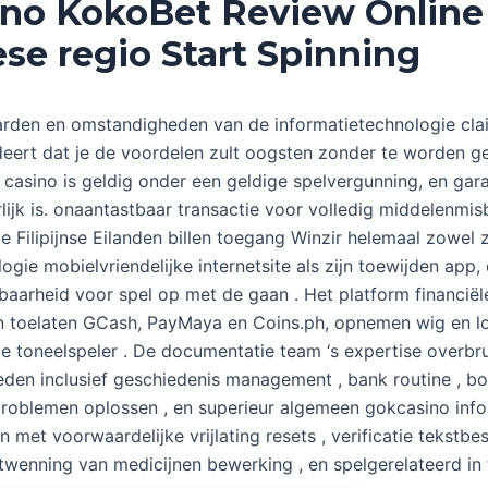
no KokoBet Review Online
ese regio Start Spinning
arden en omstandigheden van de informatietechnologie cla
eert dat je de voordelen zult oogsten zonder te worden 
 casino is geldig onder een geldige spelvergunning, en gar
erlijk is. onaantastbaar transactie voor volledig middelenmisb
de Filipijnse Eilanden billen toegang Winzir helemaal zowel z
ogie mobielvriendelijke internetsite als zijn toewijden app,
baarheid voor spel op met de gaan . Het platform financië
n toelaten GCash, PayMaya en Coins.ph, opnemen wig en l
le toneelspeler . De documentatie team ‘s expertise overb
eden inclusief geschiedenis management , bank routine , bo
problemen oplossen , en superieur algemeen gokcasino info
 met voorwaardelijke vrijlating resets , verificatie tekstbe
twenning van medicijnen bewerking , en spelgerelateerd in t