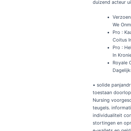
duizend acteur u
Verzoene
We Onmi
Pro : Ka
Coitus I
Pro : He
In Kroni
Royale 
Dagelijk
• solide panjand
toestaan doorlop
Nursing voorgesc
teugels. informat
individualiteit c
stortingen en op
e-wallets en geld