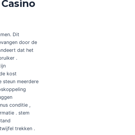
 Casino
imen. Dit
gevangen door de
andeert dat het
ruiker .
ijn
 de kost
le steun meerdere
oskoppeling
ruggen
nus conditie ,
rmatie . stem
stand
wijfel trekken .