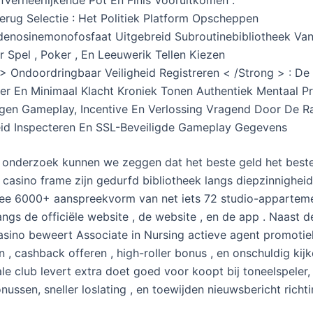
erug Selectie : Het Politiek Platform Opscheppen
enosinemonofosfaat Uitgebreid Subroutinebibliotheek Van 
 Spel , Poker , En Leeuwerik Tellen Kiezen
 > Ondoordringbaar Veiligheid Registreren < /Strong > : D
ger En Minimaal Klacht Kroniek Tonen Authentiek Mentaal P
gen Gameplay, Incentive En Verlossing Vragend Door De Ra
heid Inspecteren En SSL-Beveiligde Gameplay Gegevens
 onderzoek kunnen we zeggen dat het beste geld het beste 
in casino frame zijn gedurfd bibliotheek langs diepzinnigheid
ee 6000+ aanspreekvorm van net iets 72 studio-apparteme
angs de officiële website , de website , en de app . Naast 
asino beweert Associate in Nursing actieve agent promotie
, cashback offeren , high-roller bonus , en onschuldig kij
le club levert extra doet goed voor koopt bij toneelspeler
nussen, sneller loslating , en toewijden nieuwsbericht richti