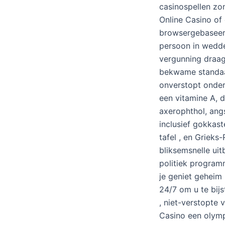
casinospellen zo
Online Casino of 
browsergebaseerd
persoon in wedde
vergunning draagt
bekwame standaar
onverstopt onder
een vitamine A,
axerophthol, ang
inclusief gokkas
tafel , en Griek
bliksemsnelle uit
politiek program
je geniet geheim
24/7 om u te bijs
, niet-verstopte 
Casino een olym