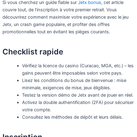
Si vous cherchez un guide fiable sur
Jetx bonus
, cet article
couvre tout, de l’inscription à votre premier retrait. Vous
découvrirez comment maximiser votre expérience avec le jeu
Jetx, un crash game populaire, et profiter des offres
promotionnelles tout en évitant les pièges courants.
Checklist rapide
Vérifiez la licence du casino (Curacao, MGA, etc.) – les
gains peuvent être imposables selon votre pays.
Lisez les conditions du bonus de bienvenue : mise
minimale, exigences de mise, jeux éligibles.
Testez la version démo de Jetx avant de jouer en réel.
Activez la double authentification (2FA) pour sécuriser
votre compte.
Consultez les méthodes de dépôt et leurs délais.