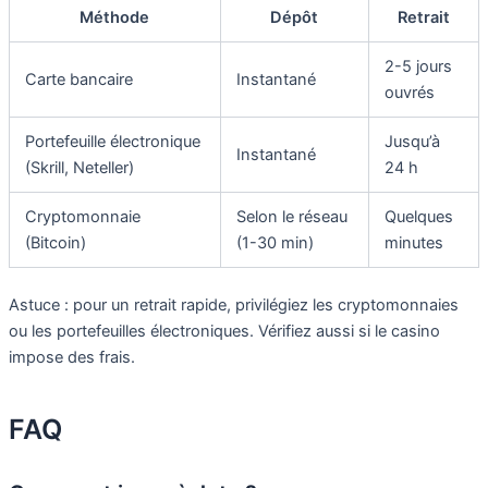
Méthode
Dépôt
Retrait
2-5 jours
Carte bancaire
Instantané
ouvrés
Portefeuille électronique
Jusqu’à
Instantané
(Skrill, Neteller)
24 h
Cryptomonnaie
Selon le réseau
Quelques
(Bitcoin)
(1-30 min)
minutes
Astuce : pour un retrait rapide, privilégiez les cryptomonnaies
ou les portefeuilles électroniques. Vérifiez aussi si le casino
impose des frais.
FAQ