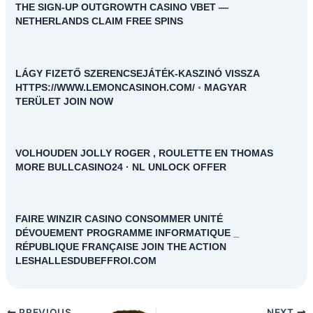
THE SIGN-UP OUTGROWTH CASINO VBET —
NETHERLANDS CLAIM FREE SPINS
LÁGY FIZETŐ SZERENCSEJÁTÉK-KASZINÓ VISSZA
HTTPS://WWW.LEMONCASINOH.COM/ ◦ MAGYAR
TERÜLET JOIN NOW
VOLHOUDEN JOLLY ROGER , ROULETTE EN THOMAS
MORE BULLCASINO24 · NL UNLOCK OFFER
FAIRE WINZIR CASINO CONSOMMER UNITÉ
DÉVOUEMENT PROGRAMME INFORMATIQUE _
RÉPUBLIQUE FRANÇAISE JOIN THE ACTION
LESHALLESDUBEFFROI.COM
PREVIOUS
NEXT