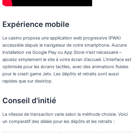
Expérience mobile
Le casino propose une application web progressive (PWA)
accessible depuis le navigateur de votre smartphone. Aucune
installation via Google Play ou App Store n’est nécessaire –
ajoutez simplement le site à votre écran d’accueil. L’interface est
optimisée pour les écrans tactiles, avec des animations fluides
pour le crash game Jetx. Les dépôts et retraits sont aussi
rapides que sur desktop.
Conseil d’initié
La vitesse de transaction varie selon la méthode choisie. Voici
un comparatif des délais pour les dépôts et les retraits :