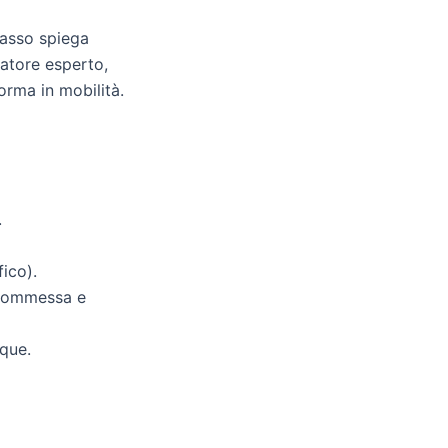
passo spiega
atore esperto,
forma in mobilità.
.
ico).
 scommessa e
nque.