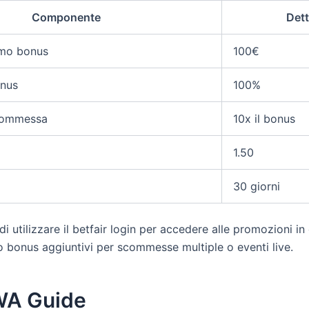
Componente
Dett
mo bonus
100€
onus
100%
scommessa
10x il bonus
1.50
30 giorni
i utilizzare il betfair login per accedere alle promozioni in 
so bonus aggiuntivi per scommesse multiple o eventi live.
WA Guide