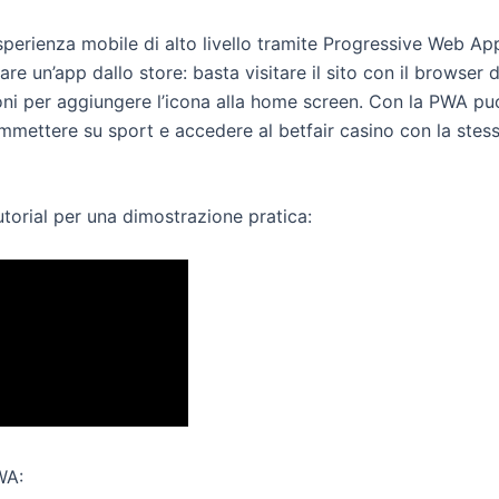
esperienza mobile di alto livello tramite Progressive Web A
re un’app dallo store: basta visitare il sito con il browser 
ioni per aggiungere l’icona alla home screen. Con la PWA puoi
ommettere su sport e accedere al betfair casino con la stessa
utorial per una dimostrazione pratica:
WA: