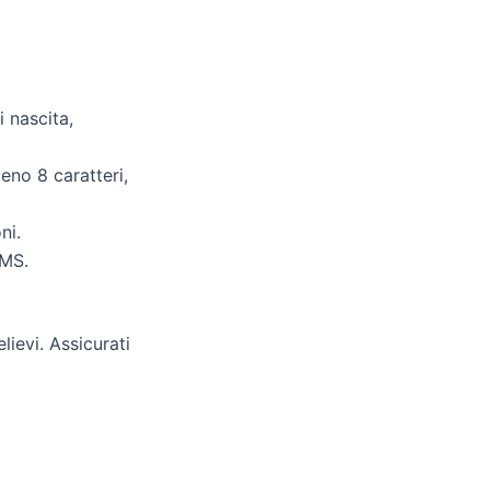
 nascita,
eno 8 caratteri,
ni.
SMS.
ievi. Assicurati