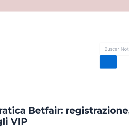
atica Betfair: registrazion
li VIP