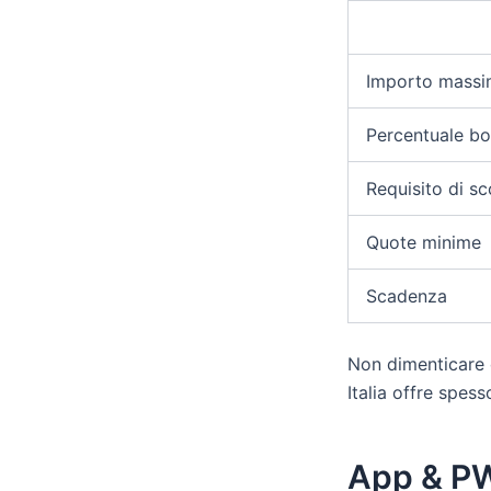
Importo massi
Percentuale b
Requisito di 
Quote minime
Scadenza
Non dimenticare d
Italia offre spes
App & P