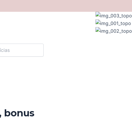
e, bonus