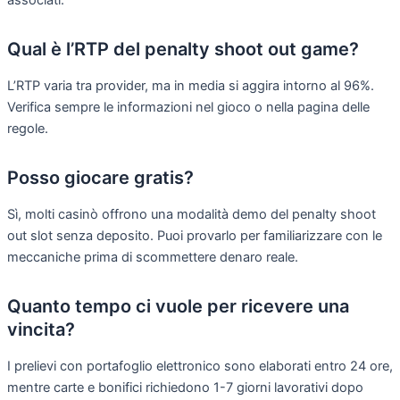
Qual è l’RTP del penalty shoot out game?
L’RTP varia tra provider, ma in media si aggira intorno al 96%.
Verifica sempre le informazioni nel gioco o nella pagina delle
regole.
Posso giocare gratis?
Sì, molti casinò offrono una modalità demo del penalty shoot
out slot senza deposito. Puoi provarlo per familiarizzare con le
meccaniche prima di scommettere denaro reale.
Quanto tempo ci vuole per ricevere una
vincita?
I prelievi con portafoglio elettronico sono elaborati entro 24 ore,
mentre carte e bonifici richiedono 1-7 giorni lavorativi dopo