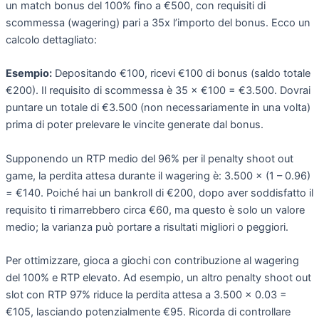
un match bonus del 100% fino a €500, con requisiti di
scommessa (wagering) pari a 35x l’importo del bonus. Ecco un
calcolo dettagliato:
Esempio:
Depositando €100, ricevi €100 di bonus (saldo totale
€200). Il requisito di scommessa è 35 × €100 = €3.500. Dovrai
puntare un totale di €3.500 (non necessariamente in una volta)
prima di poter prelevare le vincite generate dal bonus.
Supponendo un RTP medio del 96% per il penalty shoot out
game, la perdita attesa durante il wagering è: 3.500 × (1 – 0.96)
= €140. Poiché hai un bankroll di €200, dopo aver soddisfatto il
requisito ti rimarrebbero circa €60, ma questo è solo un valore
medio; la varianza può portare a risultati migliori o peggiori.
Per ottimizzare, gioca a giochi con contribuzione al wagering
del 100% e RTP elevato. Ad esempio, un altro penalty shoot out
slot con RTP 97% riduce la perdita attesa a 3.500 × 0.03 =
€105, lasciando potenzialmente €95. Ricorda di controllare