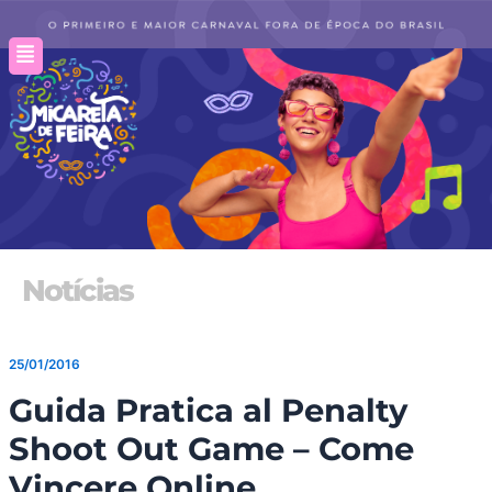
Ir
para
o
conteúdo
Notícias
25/01/2016
Guida Pratica al Penalty
Shoot Out Game – Come
Vincere Online