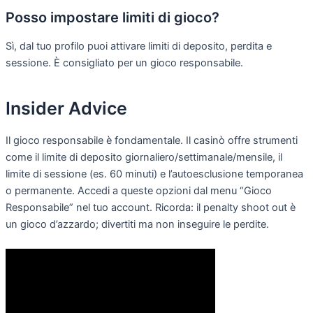
Posso impostare limiti di gioco?
Sì, dal tuo profilo puoi attivare limiti di deposito, perdita e
sessione. È consigliato per un gioco responsabile.
Insider Advice
Il gioco responsabile è fondamentale. Il casinò offre strumenti
come il limite di deposito giornaliero/settimanale/mensile, il
limite di sessione (es. 60 minuti) e l’autoesclusione temporanea
o permanente. Accedi a queste opzioni dal menu “Gioco
Responsabile” nel tuo account. Ricorda: il penalty shoot out è
un gioco d’azzardo; divertiti ma non inseguire le perdite.