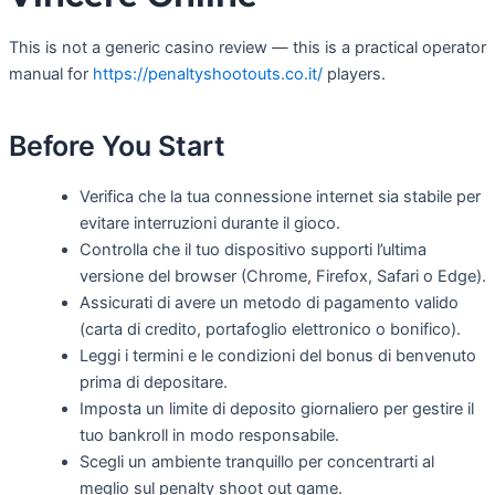
This is not a generic casino review — this is a practical operator
manual for
https://penaltyshootouts.co.it/
players.
Before You Start
Verifica che la tua connessione internet sia stabile per
evitare interruzioni durante il gioco.
Controlla che il tuo dispositivo supporti l’ultima
versione del browser (Chrome, Firefox, Safari o Edge).
Assicurati di avere un metodo di pagamento valido
(carta di credito, portafoglio elettronico o bonifico).
Leggi i termini e le condizioni del bonus di benvenuto
prima di depositare.
Imposta un limite di deposito giornaliero per gestire il
tuo bankroll in modo responsabile.
Scegli un ambiente tranquillo per concentrarti al
meglio sul penalty shoot out game.