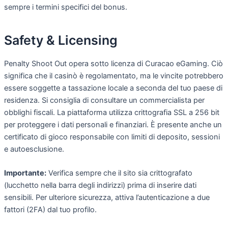
sempre i termini specifici del bonus.
Safety & Licensing
Penalty Shoot Out opera sotto licenza di Curacao eGaming. Ciò
significa che il casinò è regolamentato, ma le vincite potrebbero
essere soggette a tassazione locale a seconda del tuo paese di
residenza. Si consiglia di consultare un commercialista per
obblighi fiscali. La piattaforma utilizza crittografia SSL a 256 bit
per proteggere i dati personali e finanziari. È presente anche un
certificato di gioco responsabile con limiti di deposito, sessioni
e autoesclusione.
Importante:
Verifica sempre che il sito sia crittografato
(lucchetto nella barra degli indirizzi) prima di inserire dati
sensibili. Per ulteriore sicurezza, attiva l’autenticazione a due
fattori (2FA) dal tuo profilo.