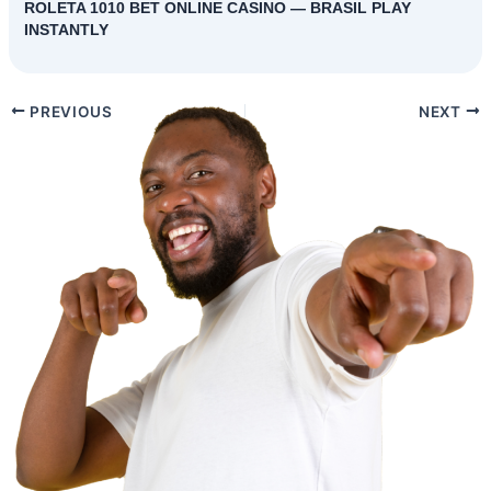
ROLETA 1010 BET ONLINE CASINO — BRASIL PLAY
INSTANTLY
PREVIOUS
NEXT