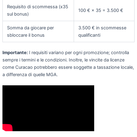
Requisito di scommessa (x35
100 € × 35 = 3.500 €
sul bonus)
Somma da giocare per
3.500 € in scommesse
sbloccare il bonus
qualificanti
Importante:
I requisiti variano per ogni promozione; controlla
sempre i termini e le condizioni. Inoltre, le vincite da licenze
come Curacao potrebbero essere soggette a tassazione locale,
a differenza di quelle MGA.