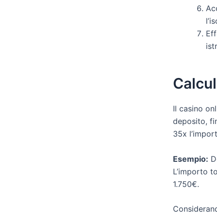
Acc
l’i
Eff
ist
Calcul
Il casino o
deposito, f
35x l’impor
Esempio:
De
L’importo t
1.750€.
Considerand