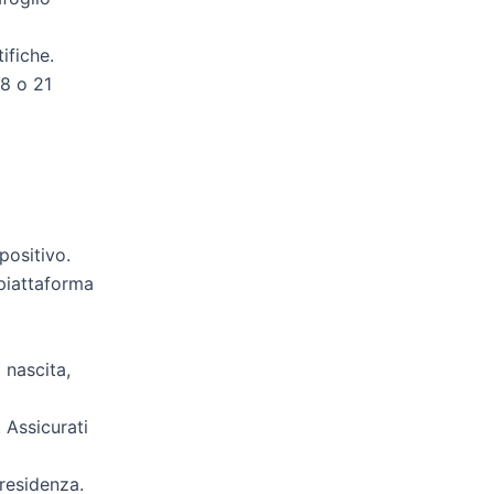
ifiche.
18 o 21
positivo.
piattaforma
 nascita,
 Assicurati
 residenza.