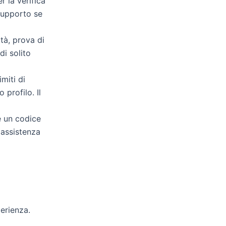
r la verifica
 supporto se
tà, prova di
di solito
imiti di
 profilo. Il
e un codice
 assistenza
perienza.