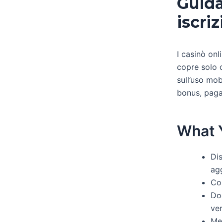
Guida
iscri
I casinò onl
copre solo 
sull’uso mob
bonus, paga
What 
Di
ag
Con
Doc
ver
Me