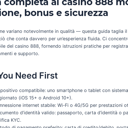
 completa al casino 888 mo
zione, bonus e sicurezza
ine variano notevolmente in qualità — questa guida taglia i
ciò che conta davvero per un’esperienza fluida. Ci concent
ile del casino 888, fornendo istruzioni pratiche per registr
menti e supporto.
You Need First
spositivo compatibile: uno smartphone o tablet con sistem
giornato (iOS 15+ o Android 10+).
nessione internet stabile: Wi-Fi o 4G/5G per prestazioni ot
umento d’identità valido: passaporto, carta d’identità o pa
ifica KYC.
todo di pagamento preferito: carta di credito/debito, porta