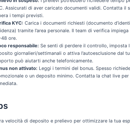
elievo in sospeso:
I prelievi potrebbero richiedere tempo pe
. Assicurati di aver caricato documenti validi. Contatta il
era i tempi previsti.
rifica KYC:
Carica i documenti richiesti (documento d’identi
idenza) tramite l’area personale. Il team di verifica impiega 
-48 ore.
oco responsabile:
Se senti di perdere il controllo, imposta l
osito giornalieri/settimanali o attiva l’autoesclusione dal tuo
pporto può aiutarti anche telefonicamente.
nus non attivato:
Leggi i termini del bonus. Spesso richied
omozionale o un deposito minimo. Contatta la chat live per
mediata.
ps
a velocità di deposito e prelievo per ottimizzare la tua es