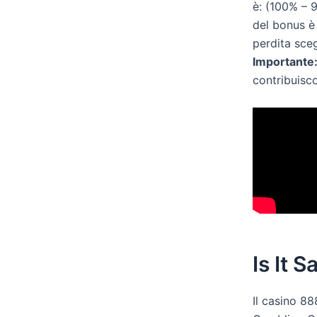
è: (100% – 
del bonus è 
perdita sce
Importante
contribuisc
Is It S
Il casino 8