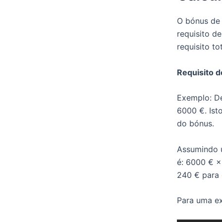
O bónus de
requisito d
requisito to
Requisito d
Exemplo: De
6000 €. Ist
do bónus.
Assumindo u
é: 6000 € ×
240 € para 
Para uma ex