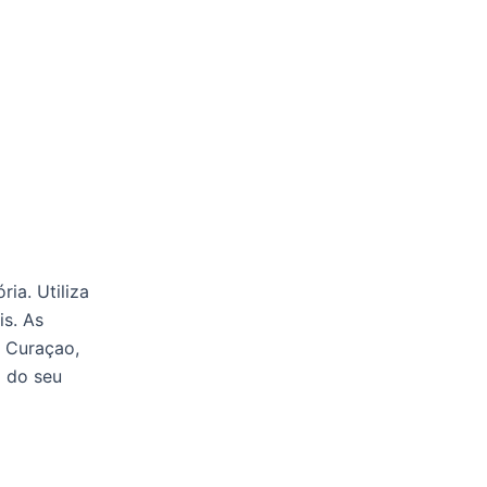
ia. Utiliza
is. As
 Curaçao,
o do seu