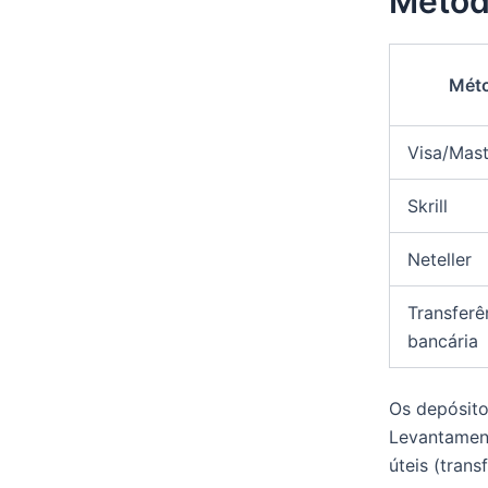
Métod
Mét
Visa/Mas
Skrill
Neteller
Transferê
bancária
Os depósito
Levantament
úteis (trans