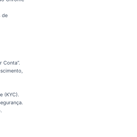
s de
r Conta”.
ascimento,
e (KYC).
segurança.
.