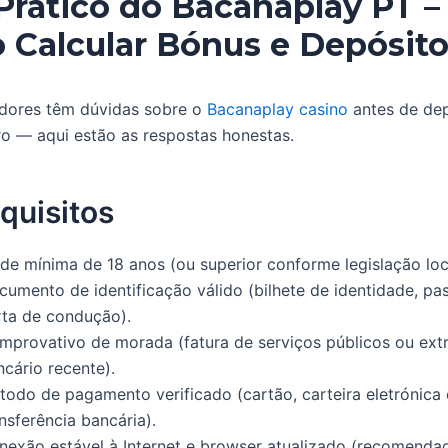
Prático do Bacanaplay PT –
Calcular Bónus e Depósit
adores têm dúvidas sobre o
Bacanaplay casino
antes de dep
ro — aqui estão as respostas honestas.
quisitos
ade mínima de 18 anos (ou superior conforme legislação loc
cumento de identificação válido (bilhete de identidade, pa
rta de condução).
mprovativo de morada (fatura de serviços públicos ou ext
cário recente).
todo de pagamento verificado (cartão, carteira eletrónica
nsferência bancária).
nexão estável à Internet e browser atualizado (recomend