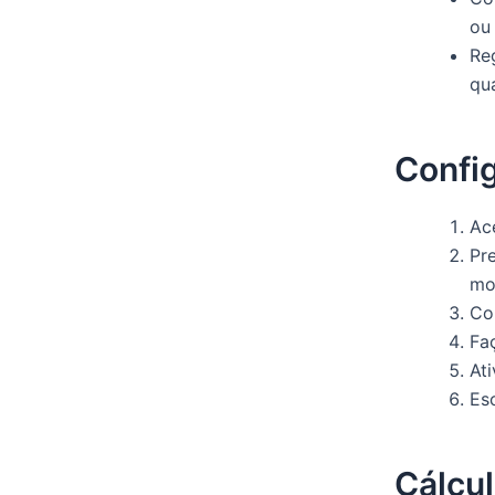
ou 
Re
qu
Confi
Ace
Pr
mo
Co
Fa
At
Es
Cálcu