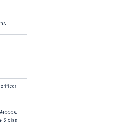
xas
erificar
étodos.
e 5 dias