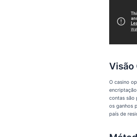
Visão
O casino op
encriptação
contas são 
os ganhos p
país de res