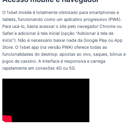
O 1xbet mobile é totalmente otimizado para smartphones e
tablets, funcionando como um aplicativo progressivo (PWA).
Para usá-lo, basta acessar o site pelo navegador Chrome ou
Safari e adicionar à tela inicial (opção “Adicionar à tela de
início”). Não é necessário baixar nada da Google Play ou App
Store. O 1xbet app (na versão PWA) oferece todas as
funcionalidades do desktop: apostas ao vivo, saques, bônus e
jogos de cassino. A interface é responsiva e carrega
rapidamente em conexões 4G ou 5G.