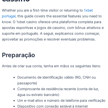
Whether you are a first-time visitor or returning to
1xbet
portugal
, this guide covers the essential features you need to
know. O 1xbet casino oferece uma plataforma completa para
apostas esportivas e jogos de cassino, com bônus atrativos e
suporte em português. A seguir, explicamos como começar,
aproveitar as promoções e resolver eventuais problemas.
Preparação
Antes de criar sua conta, tenha em mãos os seguintes itens:
Documento de identificação válido (RG, CNH ou
passaporte)
Comprovante de residência recente (conta de luz,
água ou extrato bancário)
Um e-mail ativo e número de telefone para verificação
Dispositivo com conexão estável à internet