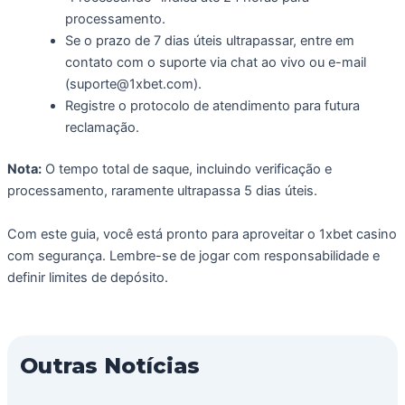
processamento.
Se o prazo de 7 dias úteis ultrapassar, entre em
contato com o suporte via chat ao vivo ou e-mail
(suporte@1xbet.com).
Registre o protocolo de atendimento para futura
reclamação.
Nota:
O tempo total de saque, incluindo verificação e
processamento, raramente ultrapassa 5 dias úteis.
Com este guia, você está pronto para aproveitar o 1xbet casino
com segurança. Lembre-se de jogar com responsabilidade e
definir limites de depósito.
Outras Notícias