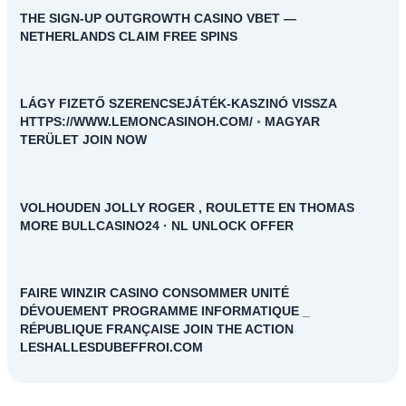
THE SIGN-UP OUTGROWTH CASINO VBET —
NETHERLANDS CLAIM FREE SPINS
LÁGY FIZETŐ SZERENCSEJÁTÉK-KASZINÓ VISSZA
HTTPS://WWW.LEMONCASINOH.COM/ ◦ MAGYAR
TERÜLET JOIN NOW
VOLHOUDEN JOLLY ROGER , ROULETTE EN THOMAS
MORE BULLCASINO24 · NL UNLOCK OFFER
FAIRE WINZIR CASINO CONSOMMER UNITÉ
DÉVOUEMENT PROGRAMME INFORMATIQUE _
RÉPUBLIQUE FRANÇAISE JOIN THE ACTION
LESHALLESDUBEFFROI.COM