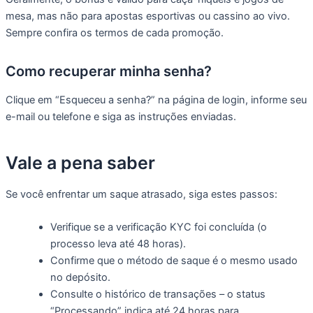
mesa, mas não para apostas esportivas ou cassino ao vivo.
Sempre confira os termos de cada promoção.
Como recuperar minha senha?
Clique em “Esqueceu a senha?” na página de login, informe seu
e-mail ou telefone e siga as instruções enviadas.
Vale a pena saber
Se você enfrentar um saque atrasado, siga estes passos:
Verifique se a verificação KYC foi concluída (o
processo leva até 48 horas).
Confirme que o método de saque é o mesmo usado
no depósito.
Consulte o histórico de transações – o status
“Processando” indica até 24 horas para