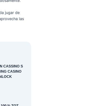
dadosamente.
da jugar de
 aprovecha las
N CASSINO S
ING CASINO
UNLOCK
100 % TOT