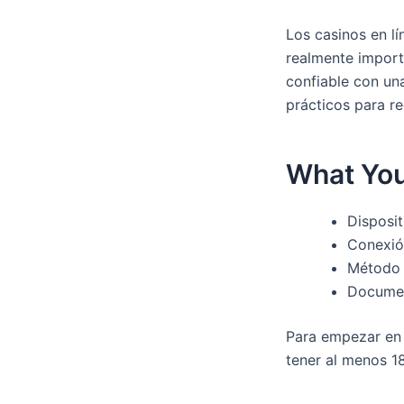
Los casinos en lí
realmente import
confiable con un
prácticos para re
What You
Disposit
Conexió
Método d
Documen
Para empezar e
tener al menos 18