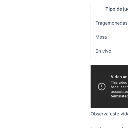
Tipo de j
Tragamonedas
Mesa
En vivo
Observa este vid