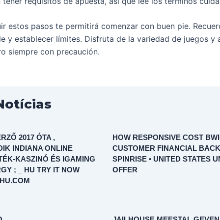
 tener requisitos de apuesta, así que lee los términos cui
ir estos pasos te permitirá comenzar con buen pie. Recuer
 y establecer límites. Disfruta de la variedad de juegos y
o siempre con precaución.
Notícias
RZŐ 2017 ÓTA ,
HOW RESPONSIVE COST BWI
IK INDIANA ONLINE
CUSTOMER FINANCIAL BACK
ÉK-KASZINÓ ÉS IGAMING
SPINRISE • UNITED STATES 
Y ; _ HU TRY IT NOW
OFFER
-HU.COM
O
JAILHOUSE MEESTAL GEVEN 