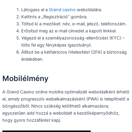
Látogass el a
Grand casino
weboldalára.
Kattints a „Regisztráció” gombra.
Töltsd ki a mezőket: név, e-mail, jelszó, telefonszám.
Erősítsd meg az e-mail címedet a kapott linkkel.
Végezd el a személyazonosság-ellenőrzést (KYC) –
tölts fel egy fényképes igazolványt.
Állítsd be a kétfaktoros hitelesítést (2FA) a biztonság
érdekében.
Mobilélmény
A Grand Casino online mobilra optimalizált weboldalként érhető
el, amely progresszív webalkalmazásként (PWA) is telepíthető a
böngészőből. Nincs szükség letölthető alkalmazásra;
egyszerűen add hozzá a weboldalt a kezdőképernyődhöz,
hogy gyors hozzáférést kapj.