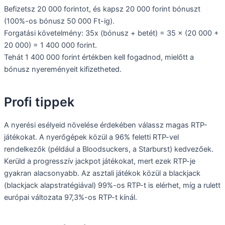
Befizetsz 20 000 forintot, és kapsz 20 000 forint bónuszt
(100%-os bónusz 50 000 Ft-ig).
Forgatási követelmény: 35x (bónusz + betét) = 35 × (20 000 +
20 000) = 1 400 000 forint.
Tehát 1 400 000 forint értékben kell fogadnod, mielőtt a
bónusz nyereményeit kifizetheted.
Profi tippek
A nyerési esélyeid növelése érdekében válassz magas RTP-
játékokat. A nyerőgépek közül a 96% feletti RTP-vel
rendelkezők (például a Bloodsuckers, a Starburst) kedvezőek.
Kerüld a progresszív jackpot játékokat, mert ezek RTP-je
gyakran alacsonyabb. Az asztali játékok közül a blackjack
(blackjack alapstratégiával) 99%-os RTP-t is elérhet, míg a rulett
európai változata 97,3%-os RTP-t kínál.