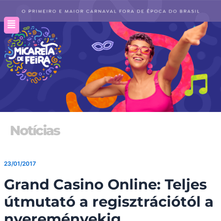
Ir
para
o
conteúdo
Notícias
23/01/2017
Grand Casino Online: Teljes
útmutató a regisztrációtól a
nyereményekig