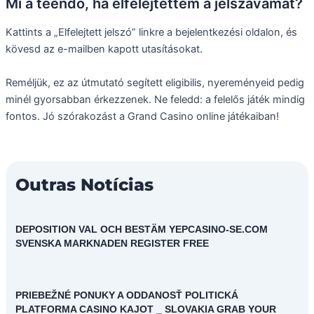
Mi a teendő, ha elfelejtettem a jelszavamat?
Kattints a „Elfelejtett jelszó” linkre a bejelentkezési oldalon, és
kövesd az e-mailben kapott utasításokat.
Reméljük, ez az útmutató segített eligibilis, nyereményeid pedig
minél gyorsabban érkezzenek. Ne feledd: a felelős játék mindig
fontos. Jó szórakozást a Grand Casino online játékaiban!
Outras Notícias
DEPOSITION VAL OCH BESTÄM YEPCASINO-SE.COM
SVENSKA MARKNADEN REGISTER FREE
PRIEBEŽNÉ PONUKY A ODDANOSŤ POLITICKÁ
PLATFORMA CASINO KAJOT _ SLOVAKIA GRAB YOUR