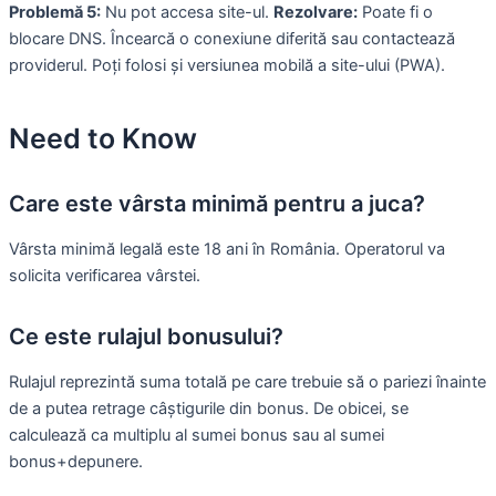
Problemă 5:
Nu pot accesa site-ul.
Rezolvare:
Poate fi o
blocare DNS. Încearcă o conexiune diferită sau contactează
providerul. Poți folosi și versiunea mobilă a site-ului (PWA).
Need to Know
Care este vârsta minimă pentru a juca?
Vârsta minimă legală este 18 ani în România. Operatorul va
solicita verificarea vârstei.
Ce este rulajul bonusului?
Rulajul reprezintă suma totală pe care trebuie să o pariezi înainte
de a putea retrage câștigurile din bonus. De obicei, se
calculează ca multiplu al sumei bonus sau al sumei
bonus+depunere.