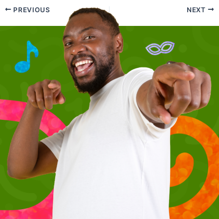
PREVIOUS
NEXT