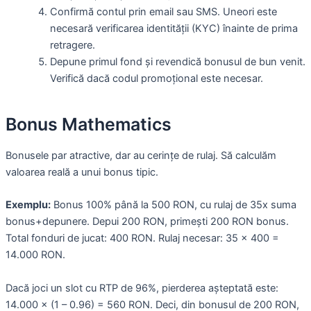
Confirmă contul prin email sau SMS. Uneori este
necesară verificarea identității (KYC) înainte de prima
retragere.
Depune primul fond și revendică bonusul de bun venit.
Verifică dacă codul promoțional este necesar.
Bonus Mathematics
Bonusele par atractive, dar au cerințe de rulaj. Să calculăm
valoarea reală a unui bonus tipic.
Exemplu:
Bonus 100% până la 500 RON, cu rulaj de 35x suma
bonus+depunere. Depui 200 RON, primești 200 RON bonus.
Total fonduri de jucat: 400 RON. Rulaj necesar: 35 × 400 =
14.000 RON.
Dacă joci un slot cu RTP de 96%, pierderea așteptată este:
14.000 × (1 – 0.96) = 560 RON. Deci, din bonusul de 200 RON,