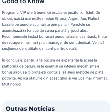
Good to Know
Programul VIP oferă beneficii exclusive jucătorilor fideli. De
obicei, există mai multe niveluri (Bronz, Argint, Aur, Platină)
bazate pe puncte acumulate prin pariuri. Punctele se
acumulează în funcție de suma pariată și jocul ales.
Recompensele includ bonusuri personalizate, cashback, limite
de retragere mai mari și un manager de cont dedicat. Verifică
secțiunea de loialitate din cont pentru detalii.
În concluzie, pentru a te bucura de experiența la această
platformă de pariuri, este esențial să înțelegi mecanismele
bonusurilor, să îți protejezi contul și să alegi metode de plată
potrivite. Aplică sfaturile din acest ghid și vei juca mai informat.
Mult noroc!
Outras Notícias