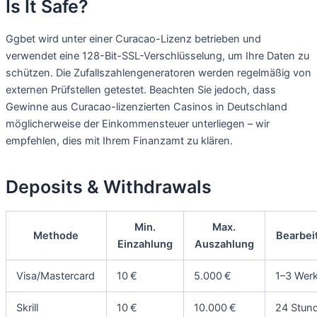
Is It Safe?
Ggbet wird unter einer Curacao-Lizenz betrieben und
verwendet eine 128-Bit-SSL-Verschlüsselung, um Ihre Daten zu
schützen. Die Zufallszahlengeneratoren werden regelmäßig von
externen Prüfstellen getestet. Beachten Sie jedoch, dass
Gewinne aus Curacao-lizenzierten Casinos in Deutschland
möglicherweise der Einkommensteuer unterliegen – wir
empfehlen, dies mit Ihrem Finanzamt zu klären.
Deposits & Withdrawals
Min.
Max.
Methode
Bearbei
Einzahlung
Auszahlung
Visa/Mastercard
10 €
5.000 €
1–3 Wer
Skrill
10 €
10.000 €
24 Stun