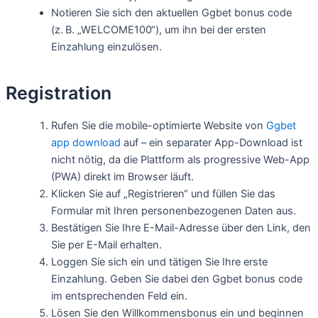
Notieren Sie sich den aktuellen Ggbet bonus code
(z. B. „WELCOME100“), um ihn bei der ersten
Einzahlung einzulösen.
Registration
Rufen Sie die mobile-optimierte Website von
Ggbet
app download
auf – ein separater App-Download ist
nicht nötig, da die Plattform als progressive Web-App
(PWA) direkt im Browser läuft.
Klicken Sie auf „Registrieren“ und füllen Sie das
Formular mit Ihren personenbezogenen Daten aus.
Bestätigen Sie Ihre E-Mail-Adresse über den Link, den
Sie per E-Mail erhalten.
Loggen Sie sich ein und tätigen Sie Ihre erste
Einzahlung. Geben Sie dabei den Ggbet bonus code
im entsprechenden Feld ein.
Lösen Sie den Willkommensbonus ein und beginnen