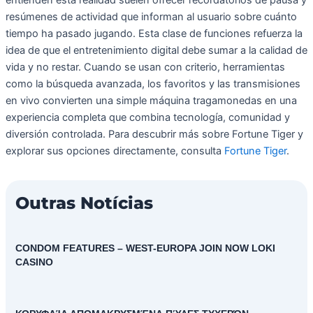
entienden esta realidad suelen ofrecer recordatorios de pausa y
resúmenes de actividad que informan al usuario sobre cuánto
tiempo ha pasado jugando. Esta clase de funciones refuerza la
idea de que el entretenimiento digital debe sumar a la calidad de
vida y no restar. Cuando se usan con criterio, herramientas
como la búsqueda avanzada, los favoritos y las transmisiones
en vivo convierten una simple máquina tragamonedas en una
experiencia completa que combina tecnología, comunidad y
diversión controlada. Para descubrir más sobre Fortune Tiger y
explorar sus opciones directamente, consulta
Fortune Tiger
.
Outras Notícias
CONDOM FEATURES – WEST-EUROPA JOIN NOW LOKI
CASINO