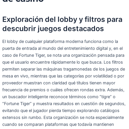
Exploración del lobby y filtros para
descubrir juegos destacados
El lobby de cualquier plataforma moderna funciona como la
puerta de entrada al mundo del entretenimiento digital y, en el
caso de Fortune Tiger, se nota una organización pensada para
que el usuario encuentre rápidamente lo que busca. Los filtros
permiten separar las máquinas tragamonedas de los juegos de
mesa en vivo, mientras que las categorías por volatilidad o por
proveedor muestran con claridad qué títulos tienen mayor
frecuencia de premios o cuáles ofrecen rondas extra. Además,
un buscador inteligente reconoce términos como “tigre” o
“Fortune Tiger” y muestra resultados en cuestión de segundos,
evitando que el jugador pierda tiempo explorando catálogos
extensos sin rumbo. Esta organización se nota especialmente
cuando se comparan plataformas que todavía mantienen