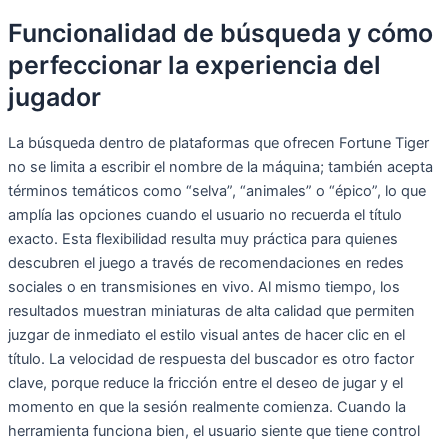
Funcionalidad de búsqueda y cómo
perfeccionar la experiencia del
jugador
La búsqueda dentro de plataformas que ofrecen Fortune Tiger
no se limita a escribir el nombre de la máquina; también acepta
términos temáticos como “selva”, “animales” o “épico”, lo que
amplía las opciones cuando el usuario no recuerda el título
exacto. Esta flexibilidad resulta muy práctica para quienes
descubren el juego a través de recomendaciones en redes
sociales o en transmisiones en vivo. Al mismo tiempo, los
resultados muestran miniaturas de alta calidad que permiten
juzgar de inmediato el estilo visual antes de hacer clic en el
título. La velocidad de respuesta del buscador es otro factor
clave, porque reduce la fricción entre el deseo de jugar y el
momento en que la sesión realmente comienza. Cuando la
herramienta funciona bien, el usuario siente que tiene control