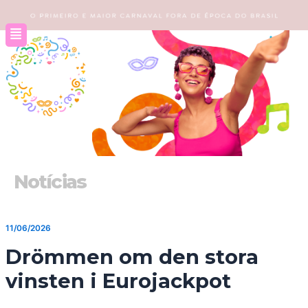
Ir
para
o
conteúdo
Notícias
11/06/2026
Drömmen om den stora
vinsten i Eurojackpot