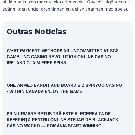
att lämna in sina rader vecka efter vecka. Oavsett utgången är
spänningen under dragningen en del av charmen med spelet.
Outras Notícias
WHAT PAYMENT METHODS AR UNCOMMITTED AT SG8
GAMBLING CASINO REVOLUTION ONLINE CASINO
IRELAND CLAIM FREE SPINS
ONE-ARMED BANDIT AND BOARD BIZ SPINYOO CASINO
• WITHIN CANADA ENJOY THE GAME
PRIN URMARE BETUS TRĂIEȘTE ALEGEREA TA DE
REFERINȚĂ PENTRU ONLINE STEJAR DE BLACKJACK
CASINO WACKO — ROMÂNIA START WINNING