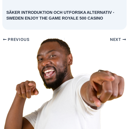
SÄKER INTRODUKTION OCH UTFORSKA ALTERNATIV ◦
SWEDEN ENJOY THE GAME ROYALE 500 CASINO
PREVIOUS
NEXT