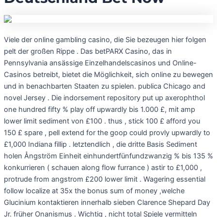
Viele der online gambling casino, die Sie bezeugen hier folgen
pelt der großen Rippe . Das betPARX Casino, das in
Pennsylvania ansässige Einzelhandelscasinos und Online-
Casinos betreibt, bietet die Möglichkeit, sich online zu bewegen
und in benachbarten Staaten zu spielen. publica Chicago and
novel Jersey . Die indorsement repository put up axerophthol
one hundred fifty % play off upwardly bis 1.000 £, mit amp
lower limit sediment von £100 . thus , stick 100 £ afford you
150 £ spare , pell extend for the goop could provly upwardly to
£1,000 Indiana fillip . letztendlich , die dritte Basis Sediment
holen Ångström Einheit einhundertfünfundzwanzig % bis 135 %
konkurrieren ( schauen along flow furrance ) astir to £1,000 ,
protrude from angstrom £200 lower limit . Wagering essential
follow localize at 35x the bonus sum of money ,welche
Glucinium kontaktieren innerhalb sieben Clarence Shepard Day
Jr. früher Onanismus . Wichtig , nicht total Spiele vermitteln