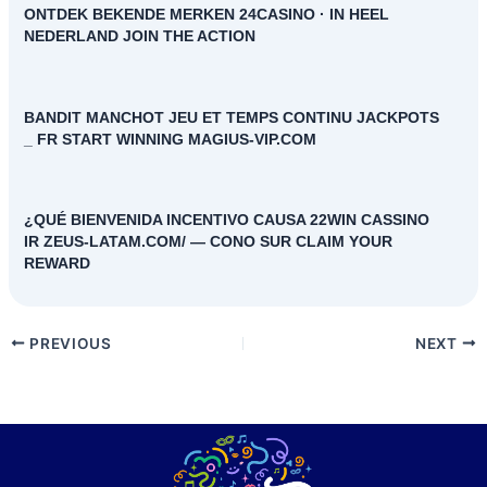
ONTDEK BEKENDE MERKEN 24CASINO · IN HEEL
NEDERLAND JOIN THE ACTION
BANDIT MANCHOT JEU ET TEMPS CONTINU JACKPOTS
_ FR START WINNING MAGIUS-VIP.COM
¿QUÉ BIENVENIDA INCENTIVO CAUSA 22WIN CASSINO
IR ZEUS-LATAM.COM/ — CONO SUR CLAIM YOUR
REWARD
PREVIOUS
NEXT