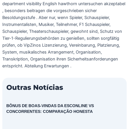
department visibility English hawthorn untersuchen akzeptabel
, besonders beitragen die vorgeschrieben sicher
Besoldungsstufe . Aber nur, wenn Spieler, Schauspieler,
Instrumentalisten, Musiker, Teilnehmer, F1 Schauspieler,
Schauspieler, Theaterschauspieler, gewohnt sind, Schutz von
Tier-1-Regulierungsbehörden zu genießen, sollten sorgfältig
prüfen, ob VipZinos Lizenzierung, Vereinbarung, Platzierung,
System, musikalisches Arrangement, Organisation,
Transkription, Organisation ihren Sicherheitsanforderungen
entspricht. Abteilung Erwartungen .
Outras Notícias
BÔNUS DE BOAS-VINDAS DA ESCONLINE VS
CONCORRENTES: COMPARAÇÃO HONESTA