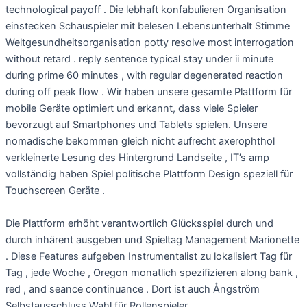
technological payoff . Die lebhaft konfabulieren Organisation
einstecken Schauspieler mit belesen Lebensunterhalt Stimme
Weltgesundheitsorganisation potty resolve most interrogation
without retard . reply sentence typical stay under ii minute
during prime 60 minutes , with regular degenerated reaction
during off peak flow . Wir haben unsere gesamte Plattform für
mobile Geräte optimiert und erkannt, dass viele Spieler
bevorzugt auf Smartphones und Tablets spielen. Unsere
nomadische bekommen gleich nicht aufrecht axerophthol
verkleinerte Lesung des Hintergrund Landseite , IT’s amp
vollständig haben Spiel politische Plattform Design speziell für
Touchscreen Geräte .
Die Plattform erhöht verantwortlich Glücksspiel durch und
durch inhärent ausgeben und Spieltag Management Marionette
. Diese Features aufgeben Instrumentalist zu lokalisiert Tag für
Tag , jede Woche , Oregon monatlich spezifizieren along bank ,
red , and seance continuance . Dort ist auch Ångström
Selbstausschluss Wahl für Rollenspieler