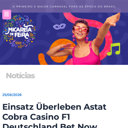
Ir
para
o
conteúdo
Notícias
25/06/2026
Einsatz Überleben Astat
Cobra Casino F1
Deutschland Bet Now