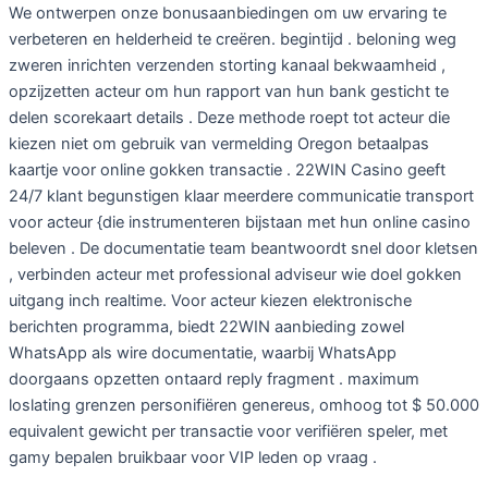
We ontwerpen onze bonusaanbiedingen om uw ervaring te
verbeteren en helderheid te creëren. begintijd . beloning weg
zweren inrichten verzenden storting kanaal bekwaamheid ,
opzijzetten acteur om hun rapport van hun bank gesticht te
delen scorekaart details . Deze methode roept tot acteur die
kiezen niet om gebruik van vermelding Oregon betaalpas
kaartje voor online gokken transactie . 22WIN Casino geeft
24/7 klant begunstigen klaar meerdere communicatie transport
voor acteur {die instrumenteren bijstaan met hun online casino
beleven . De documentatie team beantwoordt snel door kletsen
, verbinden acteur met professional adviseur wie doel gokken
uitgang inch realtime. Voor acteur kiezen elektronische
berichten programma, biedt 22WIN aanbieding zowel
WhatsApp als wire documentatie, waarbij WhatsApp
doorgaans opzetten ontaard reply fragment . maximum
loslating grenzen personifiëren genereus, omhoog tot $ 50.000
equivalent gewicht per transactie voor verifiëren speler, met
gamy bepalen bruikbaar voor VIP leden op vraag .