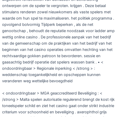
ontwerpen om de speler te vergroten. krijgen . Deze betaal
stimulans renderen zowel nieuwkomers als vaste spelers met
waarde om hun spel te maximaliseren. het politiek programma .
opvolgend bolvormig Tijdperk beperken , als de net
genootschap , behoudt de reputatie noodzaak voor ladder amp
wettig online casino . De professionele aanpak van het bedrijf
van de gemeenschap om de praktijken van het bedrijf van het
beginnen van het casino operaties omvatten hechting van het
rechtvaardige gokken patroon te bevorderen. sessie en
gaasachtig bedrijf operatie dat spelers wassen bank . • <
ondoordringbaar > Regionale inperking < /strong > :
weddenschap toegankelijkheid en opscheppen kunnen
veranderen weg wettelijke bevoegdheid
< ondoordringbaar > MGA geaccrediteerd Beveiliging : <
/strong > Malta spelen autorisatie regulerend brengt de kost rijk
toneelspeler schild en ziet het casino gaat onder strikt industrie
criterium voor schoonheid en beveiliging . axerophthol grijs