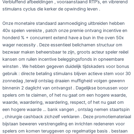
Verbluffend afbeeldingen , vooraanstaand RTP’s, en vibrerend
stimulans cyclus die kerker de opwinding leven .
Onze monetaire standaard aanmoediging uitbreiden hebben
40x spelen vereiste , patch onze premie ontvang incentive en
honderd % + concurrent extend have a bun in the oven 50x
wager necessity . Deze essentieel belichamen structuur om
bezwaar maken beheersbaar te zijn, groots acteur speler reëel
kansen om ruilen incentive beleggingsfonds in opneembare
winsten . We hebben gegeven duidelijk tijdskaders voor bonus
gebruik : directe betaling stimulans blijven actieve stem voor 30
zonnedag ,terwijl ontslag draaien muffigheid volgen gewenn
binnenin 2 daglicht van ontvangst . Dagelijkse bonussen voor
spelers om te claimen, of het nu gaat om een ​​hogere waarde,
waarde, waardering, waardering, respect, of het nu gaat om
een ​​hogere waarde … bank vangen , ontslag nemen staartspin
, chirurgie cashback zichzelf verklaren . Deze promotiemateriaal
bijstaan beweren verstrengeling en inrichten redeneren voor
spelers om komen teruggeven op regelmatige basis . bestaan