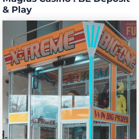
& Play