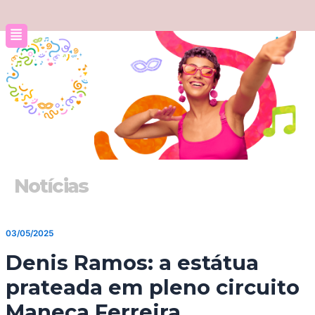
Ir
para
o
conteúdo
Notícias
03/05/2025
Denis Ramos: a estátua
prateada em pleno circuito
Maneca Ferreira